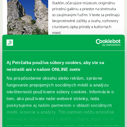
štadión, očarujúce múzeum, originálnu
prírodnú galériu a priestor na stretnutia
so zaujímavými ľuďmi. V texte sa prelínajú
bezprostredné zážitky a úvahy, rozhovory
s turistami, opisy prírody a kultúrnych
miest.
Aj Petržalka používa súbory cookies, aby ste sa
nestratili ani v našom ONLINE svete
Na prispôsobenie obsahu alebo reklám, správne
fungovanie prepojených sociálnych médií a analýzu
návštevnosti používame súbory cookies. Informácie o
tom, ako používate naše webové stránky, teda
poskytujeme aj našim partnerom v oblasti sociálnych
médií, inzercie a analýzy. Títo partneri môžu príslušné
informácie skombinovať s ďalšími údajmi, ktoré ste im
poskytli, alebo ktoré od vás získali, keď ste používali ich