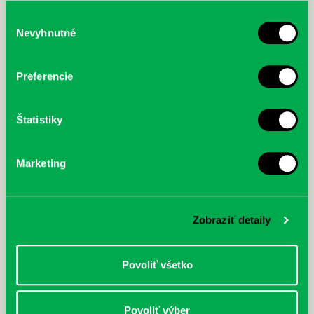
služby.
Výber
Nevyhnutné
súhlasu
McGrath, Andy: Tadej Pogačar:
Bárdy, Peter: Radičová
Prvá biografia najväčšieho
Preferencie
cyklistu modernej doby:
nezastaviteľný
Štatistiky
Marketing
Zobraziť detaily
Povoliť všetko
Povoliť výber