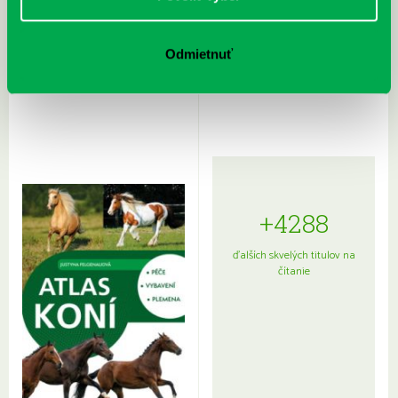
Rudź, Przemyslaw: Atlas hviezd:
Hardy, Paula: Japonsko na tanieri:
Odmietnuť
Sprievodca po hviezdnej oblohe
kompletný sprievodca
japonskou kuchyňou a etiketou
+4288
ďalších skvelých titulov na
čítanie