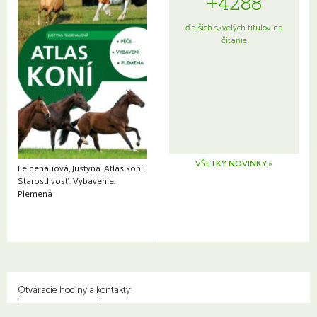
+4288
ďalších skvelých titulov na
čítanie
VŠETKY NOVINKY »
Felgenauová, Justyna: Atlas koní.:
Starostlivosť. Vybavenie.
Plemená
Otváracie hodiny a kontakty: