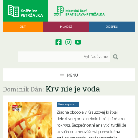
DETI
MLÁDEŽ
DOSPELÍ
MENU
Krv nie je voda
Dominik Dán:
Pre dospelých
Žiadne obdobie v Krauzovej krátkej
detektívnej praxi nebolo také ťažké ako
rok 1992. Bezpečnostní analytici tvrdili, že
to spôsobila neuvážená porevolučná