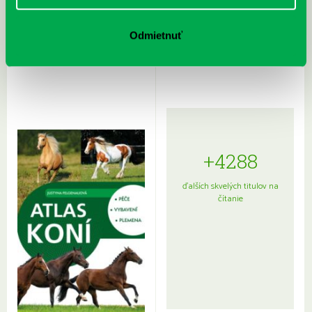
Rudź, Przemyslaw: Atlas hviezd:
Hardy, Paula: Japonsko na tanieri:
Odmietnuť
Sprievodca po hviezdnej oblohe
kompletný sprievodca
japonskou kuchyňou a etiketou
+4288
ďalších skvelých titulov na
čítanie