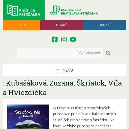
DETI
MLÁDEŽ
DOSPELÍ
MENU
Kubašáková, Zuzana: Škriatok, Víla
:
a Hviezdička
13 nových poučných rozprávkových
príbehov o priateľstve a každodenných
situáciách prepletených fantáziou. Na
konci každého príbehu sa nachádza