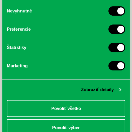
služby.
Výber
Nevyhnutné
súhlasu
McGrath, Andy: Tadej Pogačar:
Bárdy, Peter: Radičová
Prvá biografia najväčšieho
cyklistu modernej doby:
Preferencie
nezastaviteľný
Štatistiky
Marketing
Zobraziť detaily
Povoliť všetko
Povoliť výber