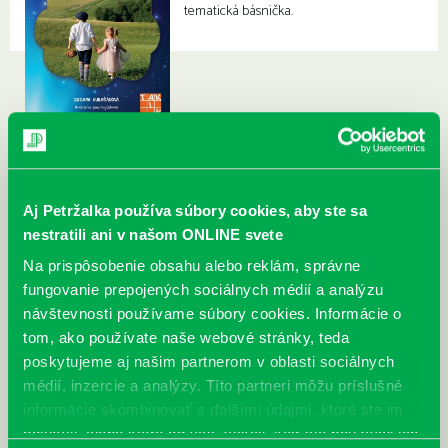
tematická básnička.
Aj Petržalka používa súbory cookies, aby ste sa
nestratili ani v našom ONLINE svete
Na prispôsobenie obsahu alebo reklám, správne
fungovanie prepojených sociálnych médií a analýzu
návštevnosti používame súbory cookies. Informácie o
tom, ako používate naše webové stránky, teda
poskytujeme aj našim partnerom v oblasti sociálnych
médií, inzercie a analýzy. Títo partneri môžu príslušné
informácie skombinovať s ďalšími údajmi, ktoré ste im
poskytli, alebo ktoré od vás získali, keď ste používali ich