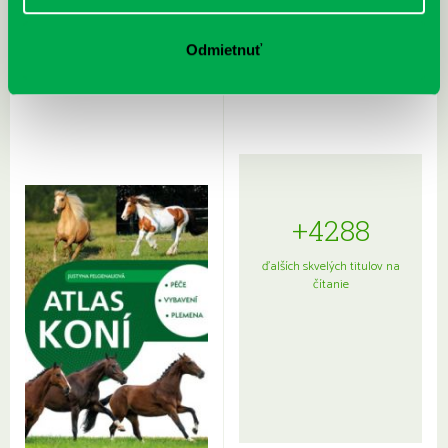
Rudź, Przemyslaw: Atlas hviezd:
Hardy, Paula: Japonsko na tanieri:
Odmietnuť
Sprievodca po hviezdnej oblohe
kompletný sprievodca
japonskou kuchyňou a etiketou
+4288
ďalších skvelých titulov na
čítanie