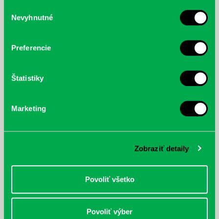
služby.
Výber
Nevyhnutné
súhlasu
McGrath, Andy: Tadej Pogačar:
Bárdy, Peter: Radičová
Prvá biografia najväčšieho
cyklistu modernej doby:
Preferencie
nezastaviteľný
Štatistiky
Marketing
Zobraziť detaily
Povoliť všetko
Povoliť výber