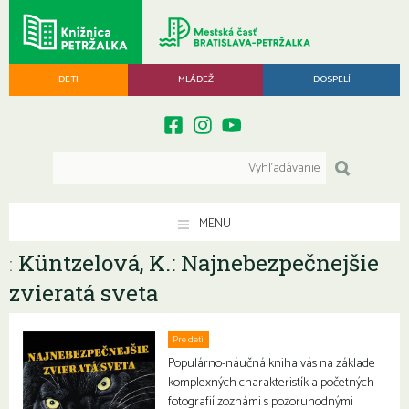
DETI
MLÁDEŽ
DOSPELÍ
MENU
Küntzelová, K.: Najnebezpečnejšie
:
zvieratá sveta
Pre deti
Populárno-náučná kniha vás na základe
komplexných charakteristík a početných
fotografií zoznámi s pozoruhodnými