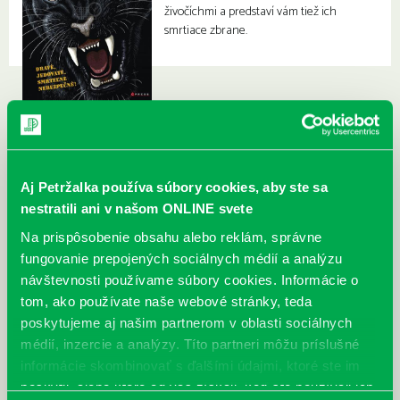
živočíchmi a predstaví vám tiež ich
smrtiace zbrane.
Aj Petržalka používa súbory cookies, aby ste sa
nestratili ani v našom ONLINE svete
Na prispôsobenie obsahu alebo reklám, správne
fungovanie prepojených sociálnych médií a analýzu
návštevnosti používame súbory cookies. Informácie o
tom, ako používate naše webové stránky, teda
poskytujeme aj našim partnerom v oblasti sociálnych
médií, inzercie a analýzy. Títo partneri môžu príslušné
informácie skombinovať s ďalšími údajmi, ktoré ste im
poskytli, alebo ktoré od vás získali, keď ste používali ich