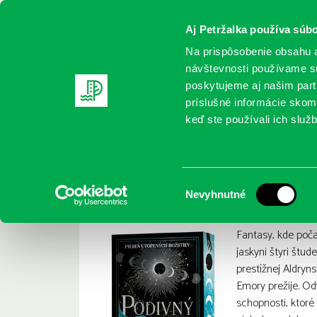
Aj Petržalka používa súbo
Na prispôsobenie obsahu a
návštevnosti používame sú
poskytujeme aj našim partn
REGISTRUJTE SA
ONLINE KATALÓ
príslušné informácie skomb
keď ste používali ich služb
Domov
Nové knihy
Lacelle, Pascle: Podivný príliv : pie
Lacelle, Pascle: Pod
:
Výber
Nevyhnutné
súhlasu
Fantasy, kde poča
jaskyni štyri štud
prestížnej Aldryns
Emory prežije. Od
schopnosti, ktoré b