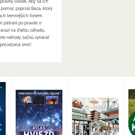
právny človek. Aby sa ich
o pomoc poprosí Baza, ktorý
ch temnejších foriem
ri pátraní po pravde o
arazí na ďalšiu záhadu,
ete nehody začnú vynárať
dprirodzená smrť.