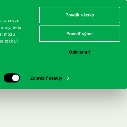
DETI
MLÁDEŽ
DOSPELÍ
Povoliť všetko
 a analýzu
ránky, teda
Povoliť výber
eri môžu
NICI
FEDINOVA
KONTAKTY
s získali,
Odmietnuť
ých božstiev 1
Zobraziť detaily