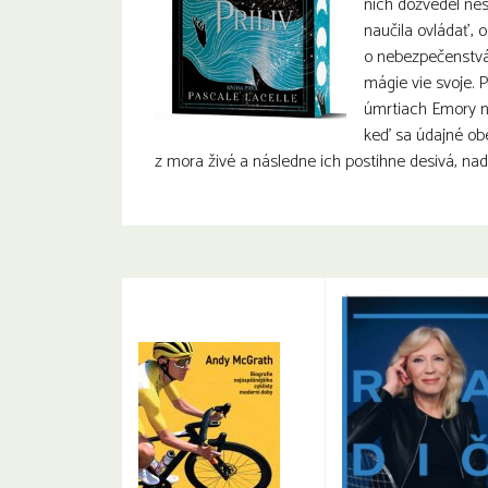
nich dozvedel nes
naučila ovládať, 
o nebezpečenstvá
mágie vie svoje. P
úmrtiach Emory n
keď sa údajné ob
z mora živé a následne ich postihne desivá, na