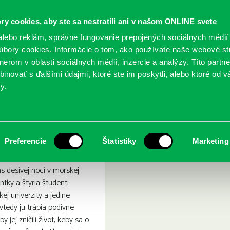
ry cookies, aby ste sa nestratili ani v našom ONLINE svete
lebo reklám, správne fungovanie prepojených sociálnych médií
bory cookies. Informácie o tom, ako používate naše webové st
erom v oblasti sociálnych médií, inzercie a analýzy. Títo partn
GY
SLUŽBY
PODUJATIA
POBOČKY
O KNIŽ
inovať s ďalšími údajmi, ktoré ste im poskytli, alebo ktoré od vá
y.
seň utopených božstiev 1
ivný príliv : pieseň utopen
Preferencie
Štatistiky
Marketing
s desivej noci v morskej
entky a štyria študenti
kej univerzity a jedine
vtedy ju trápia podivné
y jej zničili život, keby sa o