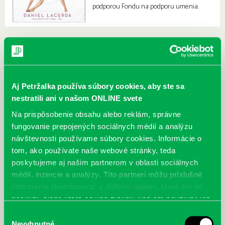
podporou Fondu na podporu umenia.
Aj Petržalka používa súbory cookies, aby ste sa
nestratili ani v našom ONLINE svete
Na prispôsobenie obsahu alebo reklám, správne
fungovanie prepojených sociálnych médií a analýzu
návštevnosti používame súbory cookies. Informácie o
tom, ako používate naše webové stránky, teda
poskytujeme aj našim partnerom v oblasti sociálnych
médií, inzercie a analýzy. Títo partneri môžu príslušné
informácie skombinovať s ďalšími údajmi, ktoré ste im
poskytli, alebo ktoré od vás získali, keď ste používali ich
služby.
McGrath, Andy: Tadej Pogačar:
Bárdy, Peter: Radičová
Výber
Prvá biografia najväčšieho
Nevyhnutné