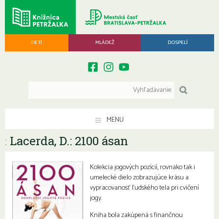
DETI
MLÁDEŽ
DOSPELÍ
MENU
Lacerda, D.: 2100 ásan
:
Kolekcia jogových pozícií, rovnako tak i
umelecké dielo zobrazujúce krásu a
vypracovanosť ľudského tela pri cvičení
jogy.
Kniha bola zakúpená s finančnou