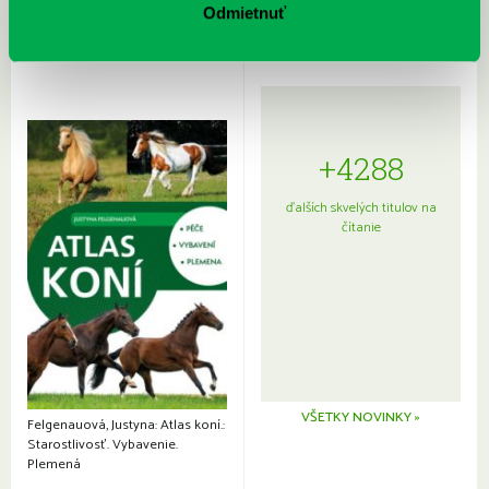
Odmietnuť
+4288
ďalších skvelých titulov na
čítanie
VŠETKY NOVINKY »
Felgenauová, Justyna: Atlas koní.:
Starostlivosť. Vybavenie.
Plemená