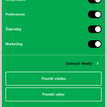
súhlasu
cyklistu modernej doby:
nezastaviteľný
Preferencie
Štatistiky
Marketing
Zobraziť detaily
Povoliť všetko
Povoliť výber
Rudź, Przemyslaw: Atlas hviezd:
Hardy, Paula: Japonsko na tanieri:
Sprievodca po hviezdnej oblohe
kompletný sprievodca
japonskou kuchyňou a etiketou