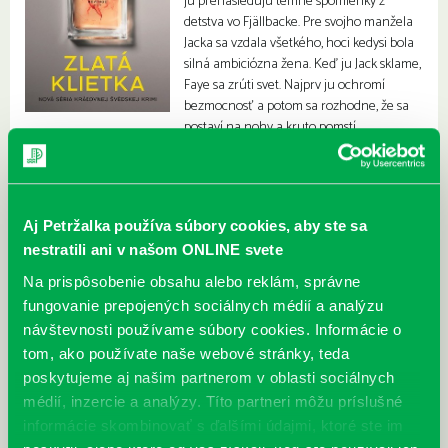
ju prenasledujú temné spomienky z
detstva vo Fjällbacke. Pre svojho manžela
Jacka sa vzdala všetkého, hoci kedysi bola
silná ambiciózna žena. Keď ju Jack sklame,
Faye sa zrúti svet. Najprv ju ochromí
bezmocnosť a potom sa rozhodne, že sa
postaví na nohy a kruto pomstí.
Aj Petržalka používa súbory cookies, aby ste sa
nestratili ani v našom ONLINE svete
Na prispôsobenie obsahu alebo reklám, správne
fungovanie prepojených sociálnych médií a analýzu
návštevnosti používame súbory cookies. Informácie o
tom, ako používate naše webové stránky, teda
poskytujeme aj našim partnerom v oblasti sociálnych
médií, inzercie a analýzy. Títo partneri môžu príslušné
informácie skombinovať s ďalšími údajmi, ktoré ste im