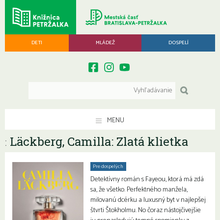
DETI
MLÁDEŽ
DOSPELÍ
MENU
Läckberg, Camilla: Zlatá klietka
:
Pre dospelých
Detektívny román s Fayeou, ktorá má zdá
sa, že všetko. Perfektného manžela,
milovanú dcérku a luxusný byt v najlepšej
štvrti Štokholmu. No čoraz nástojčivejšie