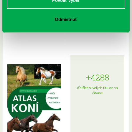
Povoliť výber
Odmietnuť
Rudź, Przemyslaw: Atlas hviezd:
Hardy, Paula: Japonsko na tanieri:
Sprievodca po hviezdnej oblohe
kompletný sprievodca
japonskou kuchyňou a etiketou
+4288
ďalších skvelých titulov na
čítanie