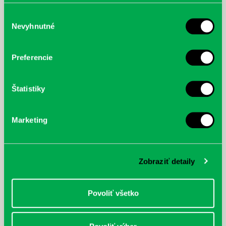
poskytli, alebo ktoré od vás získali, keď ste používali ich
služby.
Výber
Nevyhnutné
súhlasu
McGrath, Andy: Tadej Pogačar:
Bárdy, Peter: Radičová
Prvá biografia najväčšieho
Preferencie
cyklistu modernej doby:
nezastaviteľný
Štatistiky
Marketing
Zobraziť detaily
Povoliť všetko