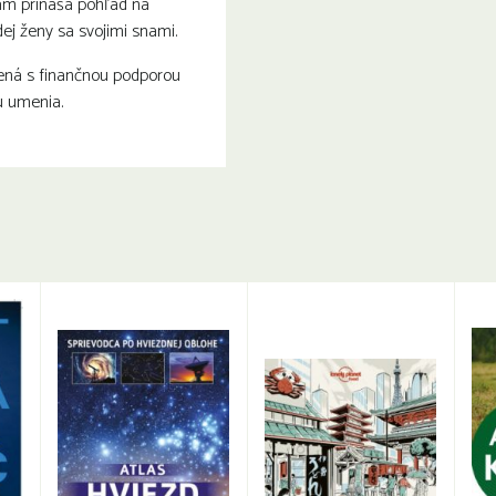
nám prináša pohľad na
dej ženy sa svojimi snami.
ená s finančnou podporou
 umenia.