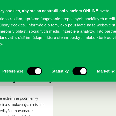
ry cookies, aby ste sa nestratili ani v našom ONLINE svete
lebo reklám, správne fungovanie prepojených sociálnych médií
bory cookies. Informácie o tom, ako používate naše webové st
erom v oblasti sociálnych médií, inzercie a analýzy. Títo partn
GY
SLUŽBY
PODUJATIA
POBOČKY
O KNIŽ
inovať s ďalšími údajmi, ktoré ste im poskytli, alebo ktoré od vá
y.
imočný príbeh úspešnej Slovenky, ktorá odhaľuje záhady vesmíru
ena z Marsu. Výnimočný pr
Preferencie
Štatistiky
Marketing
haľuje záhady vesmíru
sie extrémne podmienky
ií a simulovaných misií na
vedkyňa, marsonautka a