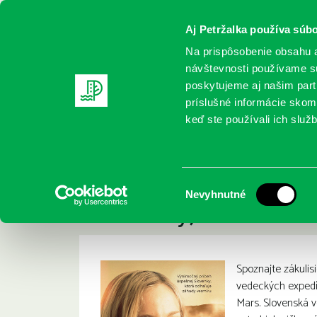
Aj Petržalka používa súbo
Na prispôsobenie obsahu a
návštevnosti používame sú
poskytujeme aj našim partn
REGISTRUJTE SA
ONLINE KATALÓ
príslušné informácie skomb
keď ste používali ich služb
Domov
Nové knihy
Lackovičová, L.: Žena z Marsu. Výn
Lackovičová, L.: Ž
:
Výber
Nevyhnutné
Slovenky, ktorá od
súhlasu
Spoznajte zákuli
vedeckých expedíc
Mars. Slovenská 