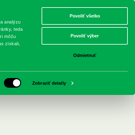
DETI
MLÁDEŽ
DOSPELÍ
Povoliť všetko
 a analýzu
ránky, teda
Povoliť výber
eri môžu
NICI
FEDINOVA
KONTAKTY
s získali,
Odmietnuť
íbeh úspešnej
Zobraziť detaily