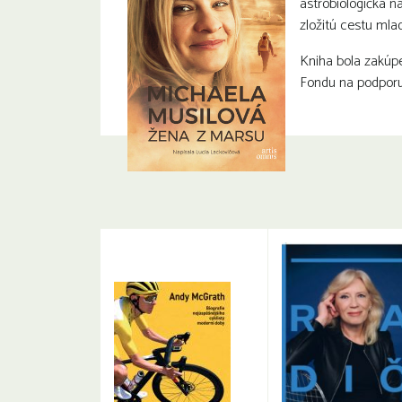
astrobiologička 
zložitú cestu mla
Kniha bola zakúp
Fondu na podporu