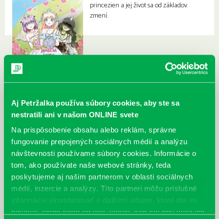
princezien a jej život sa od základov
zmení.
Aj Petržalka používa súbory cookies, aby ste sa
nestratili ani v našom ONLINE svete
Na prispôsobenie obsahu alebo reklám, správne
fungovanie prepojených sociálnych médií a analýzu
návštevnosti používame súbory cookies. Informácie o
tom, ako používate naše webové stránky, teda
poskytujeme aj našim partnerom v oblasti sociálnych
médií, inzercie a analýzy. Títo partneri môžu príslušné
informácie skombinovať s ďalšími údajmi, ktoré ste im
poskytli, alebo ktoré od vás získali, keď ste používali ich