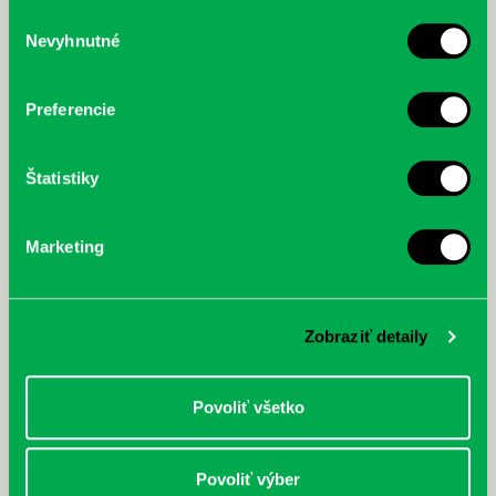
služby.
Výber
Nevyhnutné
súhlasu
McGrath, Andy: Tadej Pogačar:
Bárdy, Peter: Radičová
Prvá biografia najväčšieho
cyklistu modernej doby:
Preferencie
nezastaviteľný
Štatistiky
Marketing
Zobraziť detaily
Povoliť všetko
Povoliť výber