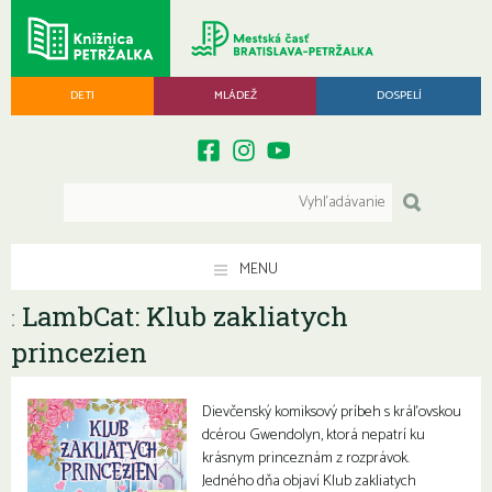
DETI
MLÁDEŽ
DOSPELÍ
MENU
LambCat: Klub zakliatych
:
princezien
Dievčenský komiksový príbeh s kráľovskou
dcérou Gwendolyn, ktorá nepatrí ku
krásnym princeznám z rozprávok.
Jedného dňa objaví Klub zakliatych