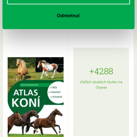
Rudź, Przemyslaw: Atlas hviezd:
Hardy, Paula: Japonsko na tanieri:
Odmietnuť
Sprievodca po hviezdnej oblohe
kompletný sprievodca
japonskou kuchyňou a etiketou
+4288
ďalších skvelých titulov na
čítanie