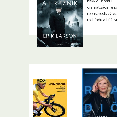
bitky o Britániu. O
dramatizácii jeho
robustnosti, výreč
rozhľadu a húževn