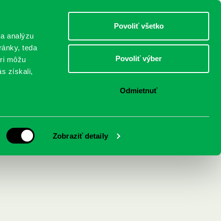
DETI
MLÁDEŽ
DOSPELÍ
Povoliť všetko
 a analýzu
ránky, teda
Povoliť výber
eri môžu
NICI
FEDINOVA
KONTAKTY
s získali,
Odmietnuť
onovi Churchillovi,
Zobraziť detaily