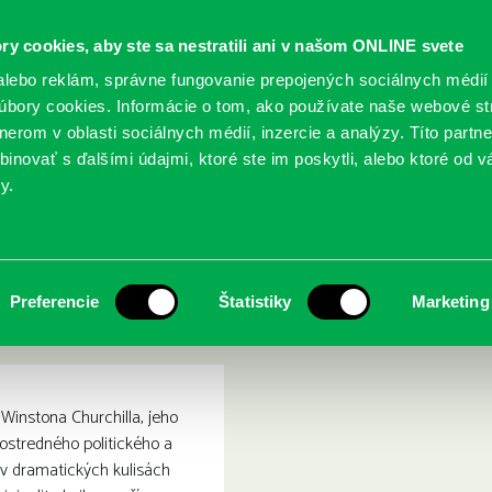
ry cookies, aby ste sa nestratili ani v našom ONLINE svete
lebo reklám, správne fungovanie prepojených sociálnych médií
bory cookies. Informácie o tom, ako používate naše webové st
erom v oblasti sociálnych médií, inzercie a analýzy. Títo partn
GY
SLUŽBY
PODUJATIA
POBOČKY
O KNIŽ
inovať s ďalšími údajmi, ktoré ste im poskytli, alebo ktoré od vá
y.
ga o Winstonovi Churchillovi, jeho rodine a bitke o Britániu
a a hriešnik : sága o Winst
Preferencie
Štatistiky
Marketing
o Britániu
 Winstona Churchilla, jeho
rostredného politického a
 v dramatických kulisách