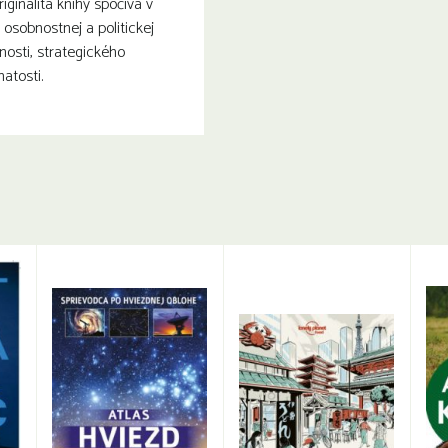
riginalita knihy spočíva v
 osobnostnej a politickej
nosti, strategického
atosti.