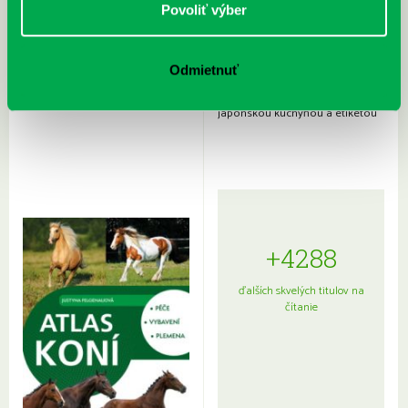
Povoliť výber
Odmietnuť
Rudź, Przemyslaw: Atlas hviezd:
Hardy, Paula: Japonsko na tanieri:
Sprievodca po hviezdnej oblohe
kompletný sprievodca
japonskou kuchyňou a etiketou
+4288
ďalších skvelých titulov na
čítanie