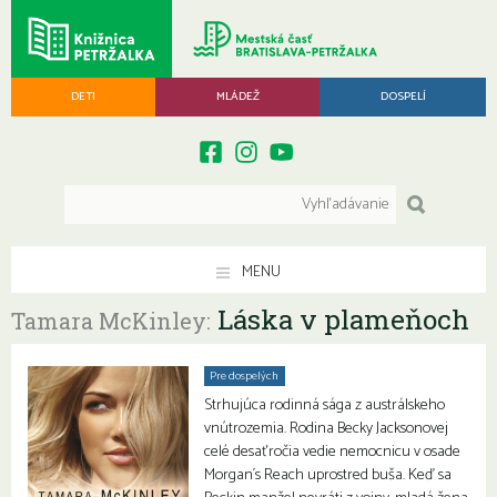
DETI
MLÁDEŽ
DOSPELÍ
MENU
Láska v plameňoch
Tamara McKinley:
Pre dospelých
Strhujúca rodinná sága z austrálskeho
vnútrozemia. Rodina Becky Jacksonovej
celé desaťročia vedie nemocnicu v osade
Morgan´s Reach uprostred buša. Keď sa