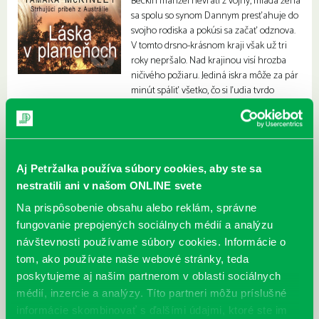
Beckin manžel nevráti z vojny, mladá žena
sa spolu so synom Dannym presťahuje do
svojho rodiska a pokúsi sa začať odznova.
V tomto drsno-krásnom kraji však už tri
roky nepršalo. Nad krajinou visí hrozba
ničivého požiaru. Jediná iskra môže za pár
minút spáliť všetko, čo si ľudia tvrdo
vydobyli, a odhaliť tajomstvá, ktoré mali navždy zostať skryté…
Aj Petržalka používa súbory cookies, aby ste sa
nestratili ani v našom ONLINE svete
Na prispôsobenie obsahu alebo reklám, správne
fungovanie prepojených sociálnych médií a analýzu
návštevnosti používame súbory cookies. Informácie o
tom, ako používate naše webové stránky, teda
poskytujeme aj našim partnerom v oblasti sociálnych
médií, inzercie a analýzy. Títo partneri môžu príslušné
informácie skombinovať s ďalšími údajmi, ktoré ste im