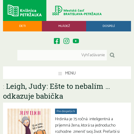
DETI
MLÁDEŽ
DOSPELÍ
MENU
Leigh, Judy: Ešte to nebalím …
:
odkazuje babička
Pre dospelých
Hrdinka je 75 ročná inteligentná a
príjemná žena, ktorá sa jednoducho
rozhodne zmeniť svoj život. Prefarbí si