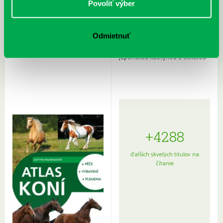
Povoliť výber
Odmietnuť
Rudź, Przemyslaw: Atlas hviezd:
Hardy, Paula: Japonsko na tanieri:
Sprievodca po hviezdnej oblohe
kompletný sprievodca
japonskou kuchyňou a etiketou
+4288
ďalších skvelých titulov na
čítanie