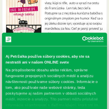
vlasy, kúpi si rifle, auto a vyrazí na cestu
do Francúzska . Len tak, bez cieľa.
Postupne sa z nej stáva kuriózna babička s
originálnym zmyslom pre humor. Keď sa o
jej úteku dozvie syn, vycestuje aj so svojou
manželkou za ňou. Cieľ je jasný: priviesť ju
späť.
Aj Petržalka používa súbory cookies, aby ste sa
nestratili ani v našom ONLINE svete
Na prispôsobenie obsahu alebo reklám, správne
fungovanie prepojených sociálnych médií a analýzu
návštevnosti používame súbory cookies. Informácie o
tom, ako používate naše webové stránky, teda
poskytujeme aj našim partnerom v oblasti sociálnych
médií, inzercie a analýzy. Títo partneri môžu príslušné
informácie skombinovať s ďalšími údajmi, ktoré ste im