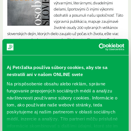
výtvarnými, literárnymi, divadelnými
dielami, športovými či inými výkonmi
obohatili a posunuli našu spoločnosť. Táto
výpravná publikácia, mapuje zaujímavé
životné osudy 200 vybraných velikánov
slovenských dejín, ktorých dielo zaujalo už počas ich života, ešte viac
rezonuje po rokoch, a nie raz prekročilo hranice Slovenska a Európy.
Aj Petržalka používa súbory cookies, aby ste sa
nestratili ani v našom ONLINE svete
Na prispôsobenie obsahu alebo reklám, správne
fungovanie prepojených sociálnych médií a analýzu
návštevnosti používame súbory cookies. Informácie o
tom, ako používate naše webové stránky, teda
poskytujeme aj našim partnerom v oblasti sociálnych
médií, inzercie a analýzy. Títo partneri môžu príslušné
informácie skombinovať s ďalšími údajmi, ktoré ste im