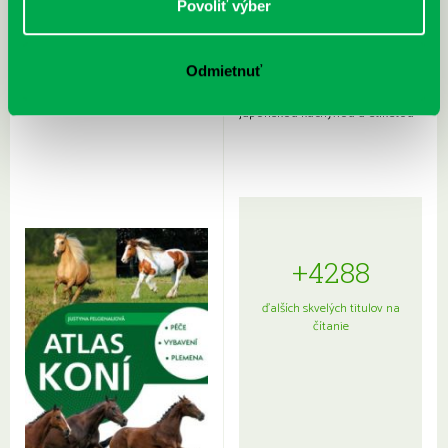
Povoliť výber
Odmietnuť
Rudź, Przemyslaw: Atlas hviezd:
Hardy, Paula: Japonsko na tanieri:
Sprievodca po hviezdnej oblohe
kompletný sprievodca
japonskou kuchyňou a etiketou
+4288
ďalších skvelých titulov na
čítanie