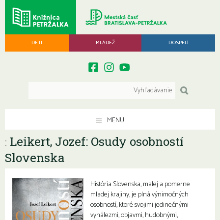
DETI
MLÁDEŽ
DOSPELÍ
MENU
Leikert, Jozef: Osudy osobností
:
Slovenska
História Slovenska, malej a pomerne
mladej krajiny, je plná výnimočných
osobností, ktoré svojimi jedinečnými
vynálezmi, objavmi, hudobnými,