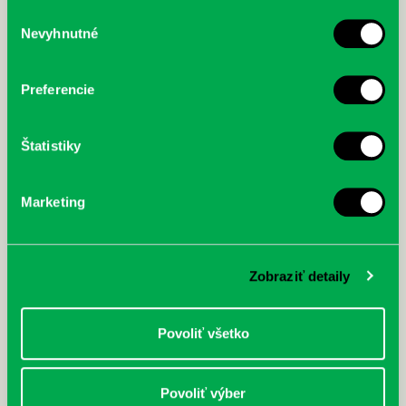
služby.
Výber
Nevyhnutné
súhlasu
McGrath, Andy: Tadej Pogačar:
Bárdy, Peter: Radičová
Prvá biografia najväčšieho
cyklistu modernej doby:
Preferencie
nezastaviteľný
Štatistiky
Marketing
Zobraziť detaily
Povoliť všetko
Povoliť výber