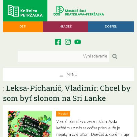
DETI
MLÁDEŽ
DOSPELÍ
MENU
Leksa-Pichanič, Vladimír: Chcel by
:
som byť slonom na Sri Lanke
Pre deti
Veselé básničky o zvieratkách. Azda
každému z nás sa občas prisnije, že je
nejakým zvieraťom. Dievčaťu, ktoré miluje