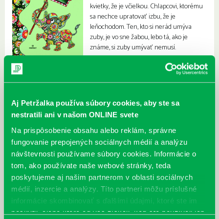
kvietky, že je včielkou. Chlapcovi, ktorému
sa nechce upratovať izbu, že je
leňochodom. Ten, kto si nerád umýva
zuby, je vo sne žabou, lebo tá, ako je
známe, si zuby umývať nemusí.
Aj Petržalka používa súbory cookies, aby ste sa
nestratili ani v našom ONLINE svete
Na prispôsobenie obsahu alebo reklám, správne
fungovanie prepojených sociálnych médií a analýzu
návštevnosti používame súbory cookies. Informácie o
tom, ako používate naše webové stránky, teda
poskytujeme aj našim partnerom v oblasti sociálnych
médií, inzercie a analýzy. Títo partneri môžu príslušné
informácie skombinovať s ďalšími údajmi, ktoré ste im
poskytli, alebo ktoré od vás získali, keď ste používali ich