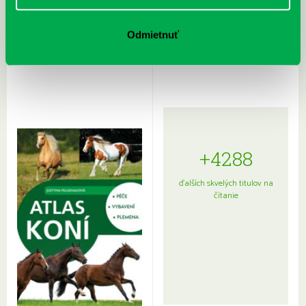
Rudź, Przemyslaw: Atlas hviezd:
Hardy, Paula: Japonsko na tanieri:
Odmietnuť
Sprievodca po hviezdnej oblohe
kompletný sprievodca
japonskou kuchyňou a etiketou
+4288
ďalších skvelých titulov na
čítanie