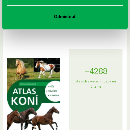
Rudź, Przemyslaw: Atlas hviezd:
Hardy, Paula: Japonsko na tanieri:
Odmietnuť
Sprievodca po hviezdnej oblohe
kompletný sprievodca
japonskou kuchyňou a etiketou
+4288
ďalších skvelých titulov na
čítanie