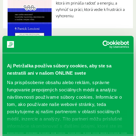
ktorá im prináša radosť a energiu, a
vyhnúť sa práci, ktorá vedie k frustrácii a
vyhoreniu.
Aj Petržalka používa súbory cookies, aby ste sa
nestratili ani v našom ONLINE svete
Na prispôsobenie obsahu alebo reklám, správne
fungovanie prepojených sociálnych médií a analýzu
návštevnosti používame súbory cookies. Informácie o
tom, ako používate naše webové stránky, teda
poskytujeme aj našim partnerom v oblasti sociálnych
médií, inzercie a analýzy. Títo partneri môžu príslušné
informácie skombinovať s ďalšími údajmi, ktoré ste im
poskytli, alebo ktoré od vás získali, keď ste používali ich