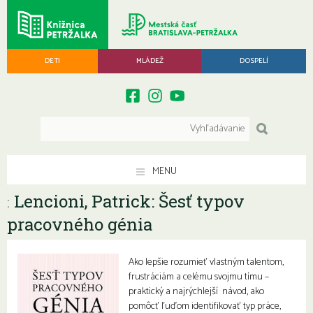
DETI
MLÁDEŽ
DOSPELÍ
MENU
Lencioni, Patrick: Šesť typov
:
pracovného génia
Ako lepšie rozumieť vlastným talentom,
frustráciám a celému svojmu tímu –
praktický a najrýchlejší návod, ako
pomôcť ľuďom identifikovať typ práce,