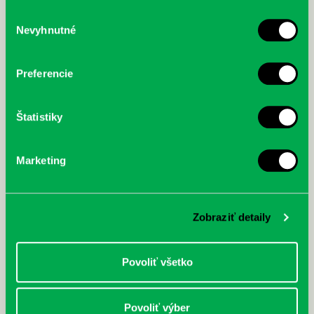
služby.
Výber
Nevyhnutné
súhlasu
McGrath, Andy: Tadej Pogačar:
Bárdy, Peter: Radičová
Prvá biografia najväčšieho
cyklistu modernej doby:
Preferencie
nezastaviteľný
Štatistiky
Marketing
Zobraziť detaily
Povoliť všetko
Povoliť výber