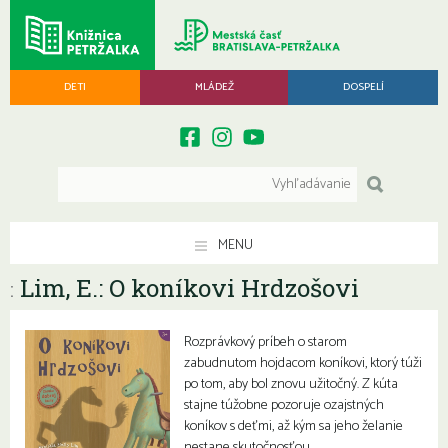
DETI
MLÁDEŽ
DOSPELÍ
MENU
Lim, E.: O koníkovi Hrdzošovi
:
Rozprávkový príbeh o starom
zabudnutom hojdacom koníkovi, ktorý túži
po tom, aby bol znovu užitočný. Z kúta
stajne túžobne pozoruje ozajstných
koníkov s deťmi, až kým sa jeho želanie
nestane skutočnosťou.