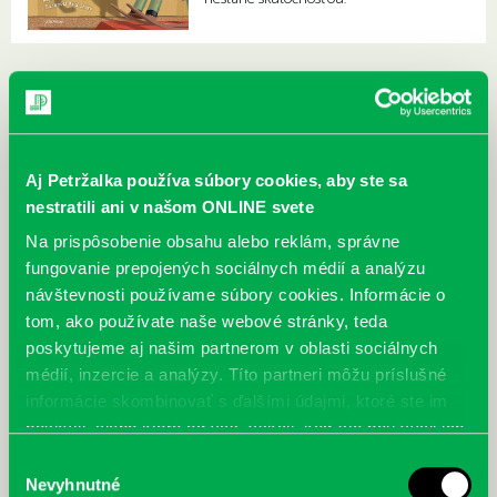
Aj Petržalka používa súbory cookies, aby ste sa
nestratili ani v našom ONLINE svete
Na prispôsobenie obsahu alebo reklám, správne
fungovanie prepojených sociálnych médií a analýzu
návštevnosti používame súbory cookies. Informácie o
tom, ako používate naše webové stránky, teda
poskytujeme aj našim partnerom v oblasti sociálnych
médií, inzercie a analýzy. Títo partneri môžu príslušné
informácie skombinovať s ďalšími údajmi, ktoré ste im
poskytli, alebo ktoré od vás získali, keď ste používali ich
McGrath, Andy: Tadej Pogačar:
Bárdy, Peter: Radičová
služby.
Výber
Prvá biografia najväčšieho
Nevyhnutné
súhlasu
cyklistu modernej doby: