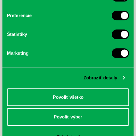
nezastaviteľný
Preferencie
Štatistiky
Marketing
Zobraziť detaily
Povoliť všetko
Povoliť výber
Rudź, Przemyslaw: Atlas hviezd:
Hardy, Paula: Japonsko na tanieri:
Sprievodca po hviezdnej oblohe
kompletný sprievodca
japonskou kuchyňou a etiketou