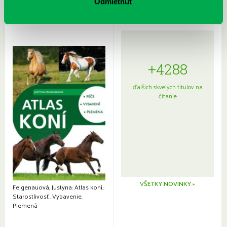
Odmietnuť
+4288
ďalších skvelých titulov na
čítanie
VŠETKY NOVINKY »
Felgenauová, Justyna: Atlas koní.:
Starostlivosť. Vybavenie.
Plemená