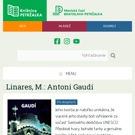
DETI
MLÁDEŽ
DOSPELÍ
MENU
Linares, M.: Antoni Gaudí
:
Pre dospelých
Jeho tvorba je natoľko unikátna, že
viaceré jeho stavby boli vyhlásené za
súčasť Svetového dedičstva UNESCO.
Pôsobivé tvary, bohaté farby a geniálne