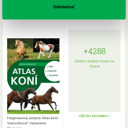
Sprievodca po hviezdnej oblohe
kompletný sprievodca
japonskou kuchyňou a etiketou
Odmietnuť
+4288
ďalších skvelých titulov na
čítanie
VŠETKY NOVINKY »
Felgenauová, Justyna: Atlas koní.:
Starostlivosť. Vybavenie.