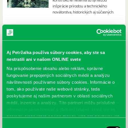
konštrukčné riešenia sú syntézou
inšpirácie prírodou a technického
novátorstva, historických aj súčasných.
Aj Petržalka používa súbory cookies, aby ste sa
nestratili ani v našom ONLINE svete
Na prispôsobenie obsahu alebo reklám, správne
fungovanie prepojených sociálnych médií a analýzu
návštevnosti používame súbory cookies. Informácie o
tom, ako používate naše webové stránky, teda
poskytujeme aj našim partnerom v oblasti sociálnych
médií, inzercie a analýzy. Títo partneri môžu príslušné
informácie skombinovať s ďalšími údajmi, ktoré ste im
poskytli, alebo ktoré od vás získali, keď ste používali ich
služby.
Výber