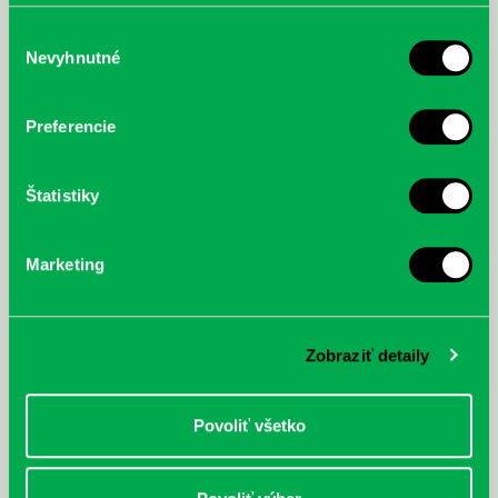
poskytli, alebo ktoré od vás získali, keď ste používali ich
služby.
Výber
Nevyhnutné
súhlasu
McGrath, Andy: Tadej Pogačar:
Bárdy, Peter: Radičová
Prvá biografia najväčšieho
Preferencie
cyklistu modernej doby:
nezastaviteľný
Štatistiky
Marketing
Zobraziť detaily
Povoliť všetko