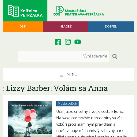
DETI
MLÁDEŽ
DOSPELÍ
MENU
Lizzy Barber: Volám sa Anna
:
Pre dospelých
Učili ju, že cnostný život je cesta k Bohu.
Na svoje osemnáste narodeniny sa však
vzbúri proti maminým pravidlám a
navštívi najväčší floridský zábavný park.