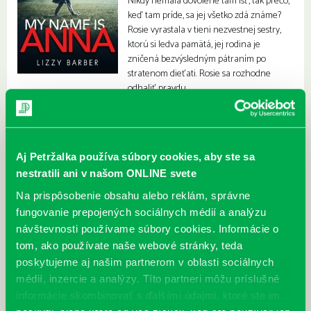
Nikdy nemala dovolené tam ísť, tak prečo,
keď tam príde, sa jej všetko zdá známe?
Rosie vyrastala v tieni nezvestnej sestry,
ktorú si ledva pamätá, jej rodina je
zničená bezvýsledným pátraním po
stratenom dieťati. Rosie sa rozhodne
odhaliť pravdu.
Aj Petržalka používa súbory cookies, aby ste sa
nestratili ani v našom ONLINE svete
Na prispôsobenie obsahu alebo reklám, správne
fungovanie prepojených sociálnych médií a analýzu
návštevnosti používame súbory cookies. Informácie o
tom, ako používate naše webové stránky, teda
poskytujeme aj našim partnerom v oblasti sociálnych
médií, inzercie a analýzy. Títo partneri môžu príslušné
informácie skombinovať s ďalšími údajmi, ktoré ste im