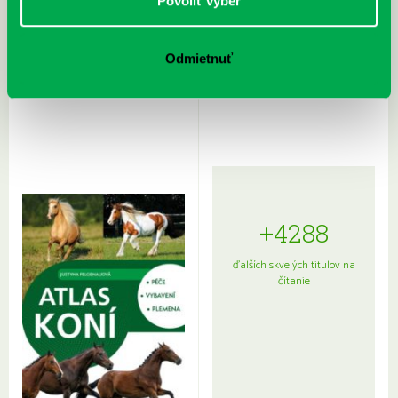
Povoliť výber
Odmietnuť
Rudź, Przemyslaw: Atlas hviezd:
Hardy, Paula: Japonsko na tanieri:
Sprievodca po hviezdnej oblohe
kompletný sprievodca
japonskou kuchyňou a etiketou
+4288
ďalších skvelých titulov na
čítanie