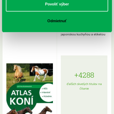
Povoliť výber
Odmietnuť
Rudź, Przemyslaw: Atlas hviezd:
Hardy, Paula: Japonsko na tanieri:
Sprievodca po hviezdnej oblohe
kompletný sprievodca
japonskou kuchyňou a etiketou
+4288
ďalších skvelých titulov na
čítanie