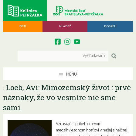
DETI
MLÁDEŽ
DOSPELÍ
MENU
Loeb, Avi: Mimozemský život : prvé
:
náznaky, že vo vesmíre nie sme
sami
Vzrušujúci príbeh o prvom
medzihviezdnom hosťovi v našej slnečnej