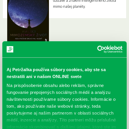
sústave a znakmi inteligentného života
mimo našej planéty.
Aj Petržalka používa súbory cookies, aby ste sa
nestratili ani v našom ONLINE svete
Na prispôsobenie obsahu alebo reklám, správne
fungovanie prepojených sociálnych médií a analýzu
návštevnosti používame súbory cookies. Informácie o
tom, ako používate naše webové stránky, teda
poskytujeme aj našim partnerom v oblasti sociálnych
médií, inzercie a analýzy. Títo partneri môžu príslušné
informácie skombinovať s ďalšími údajmi, ktoré ste im