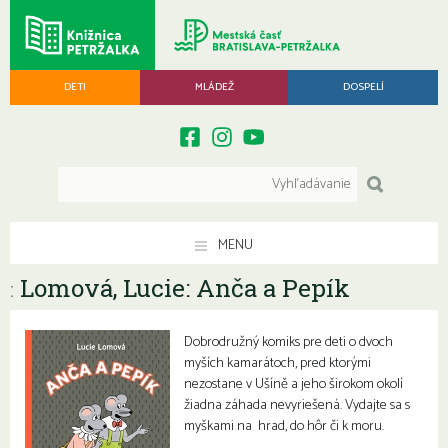
DETI
MLÁDEŽ
DOSPELÍ
MENU
Lomová, Lucie: Anča a Pepík
:
Dobrodružný komiks pre deti o dvoch
myších kamarátoch, pred ktorými
nezostane v Ušíně a jeho širokom okolí
žiadna záhada nevyriešená. Vydajte sa s
myškami na hrad, do hôr či k moru.