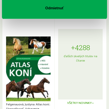
Rudź, Przemyslaw: Atlas hviezd:
Hardy, Paula: Japonsko na tanieri:
Sprievodca po hviezdnej oblohe
kompletný sprievodca
Odmietnuť
japonskou kuchyňou a etiketou
+4288
ďalších skvelých titulov na
čítanie
VŠETKY NOVINKY »
Felgenauová, Justyna: Atlas koní.:
Starostlivosť. Vybavenie.