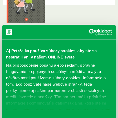
Aj Petržalka používa súbory cookies, aby ste sa
nestratili ani v našom ONLINE svete
Na prispôsobenie obsahu alebo reklám, správne
fungovanie prepojených sociálnych médií a analýzu
návštevnosti používame súbory cookies. Informácie o
tom, ako používate naše webové stránky, teda
poskytujeme aj našim partnerom v oblasti sociálnych
médií, inzercie a analýzy. Títo partneri môžu príslušné
informácie skombinovať s ďalšími údajmi, ktoré ste im
poskytli, alebo ktoré od vás získali, keď ste používali ich
služby.
Výber