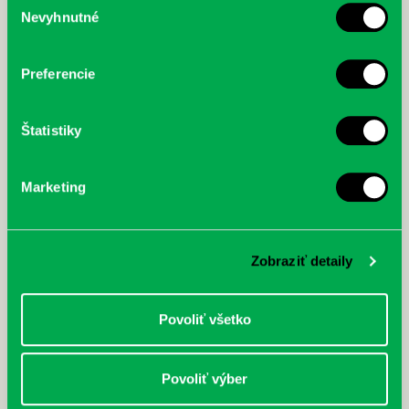
McGrath, Andy: Tadej Pogačar:
Bárdy, Peter: Radičová
Nevyhnutné
súhlasu
Prvá biografia najväčšieho
cyklistu modernej doby:
nezastaviteľný
Preferencie
Štatistiky
Marketing
Zobraziť detaily
Povoliť všetko
Povoliť výber