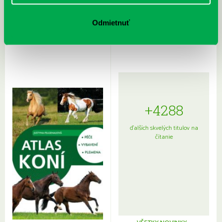
Rudź, Przemyslaw: Atlas hviezd:
Hardy, Paula: Japonsko na tanieri:
Sprievodca po hviezdnej oblohe
kompletný sprievodca
Odmietnuť
japonskou kuchyňou a etiketou
+4288
ďalších skvelých titulov na
čítanie