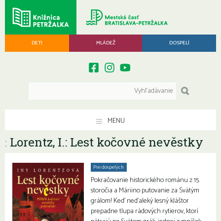
DETI
MLÁDEŽ
DOSPELÍ
MENU
Lorentz, I.: Lest kočovné nevěstky
:
Pre dospelých
Pokračovanie historického románu z 15.
storočia a Máriino putovanie za Svätým
grálom! Keď neďaleký lesný kláštor
prepadne tlupa rádových rytierov, ktorí