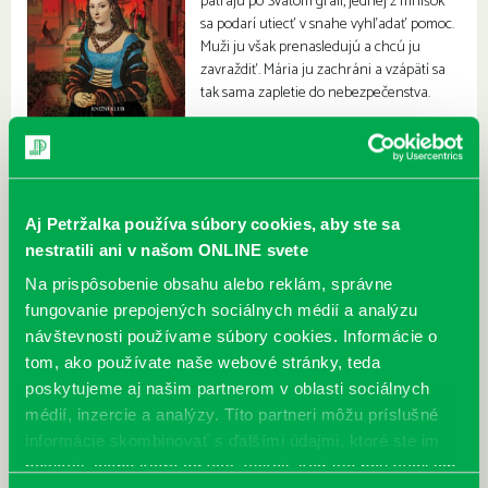
pátrajú po Svätom gráli, jednej z mníšok
sa podarí utiecť v snahe vyhľadať pomoc.
Muži ju však prenasledujú a chcú ju
zavraždiť. Mária ju zachráni a vzápätí sa
tak sama zapletie do nebezpečenstva.
Aj Petržalka používa súbory cookies, aby ste sa
nestratili ani v našom ONLINE svete
Na prispôsobenie obsahu alebo reklám, správne
fungovanie prepojených sociálnych médií a analýzu
návštevnosti používame súbory cookies. Informácie o
tom, ako používate naše webové stránky, teda
poskytujeme aj našim partnerom v oblasti sociálnych
médií, inzercie a analýzy. Títo partneri môžu príslušné
informácie skombinovať s ďalšími údajmi, ktoré ste im
poskytli, alebo ktoré od vás získali, keď ste používali ich