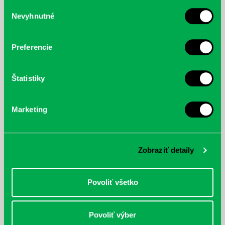
služby.
Výber
Nevyhnutné
súhlasu
McGrath, Andy: Tadej Pogačar:
Bárdy, Peter: Radičová
Prvá biografia najväčšieho
cyklistu modernej doby:
Preferencie
nezastaviteľný
Štatistiky
Marketing
Zobraziť detaily
Povoliť všetko
Povoliť výber