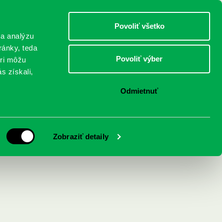
DETI
MLÁDEŽ
DOSPELÍ
Povoliť všetko
 a analýzu
ránky, teda
Povoliť výber
eri môžu
NICI
FEDINOVA
KONTAKTY
s získali,
Odmietnuť
Zobraziť detaily