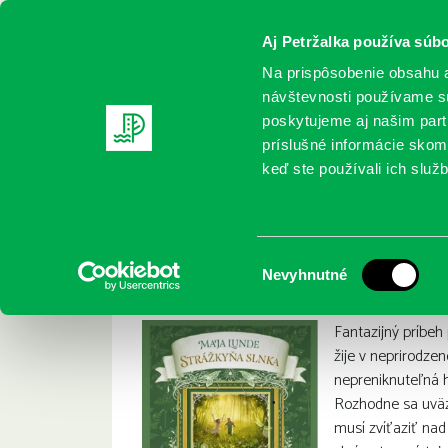
Aj Petržalka používa súbo
Na prispôsobenie obsahu a
návštevnosti používame sú
poskytujeme aj našim partn
REGISTRUJTE SA
ONLINE KATALÓ
príslušné informácie skomb
keď ste používali ich služb
Domov
Nové knihy
Lunde, Maja: Strážkyňa slnka
Lunde, Maja: Stráž
:
Výber
Nevyhnutné
súhlasu
Fantazijný príbeh 
žije v neprirodze
nepreniknuteľná 
Rozhodne sa uväz
musí zvíťaziť nad