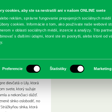
ry cookies, aby ste sa nestratili ani v našom ONLINE svete
lebo reklám, správne fungovanie prepojených sociálnych médií
bory cookies. Informácie o tom, ako používate naše webové st
erom v oblasti sociálnych médií, inzercie a analýzy. Títo partn
GY
SLUŽBY
PODUJATIA
POBOČKY
O KNIŽ
inovať s ďalšími údajmi, ktoré ste im poskytli, alebo ktoré od vá
y.
kyňa slnka
Preferencie
Štatistiky
Marketing
pre dievčatá o Lily, ktorá
nom svete, ktorý sužuje
hmla a nekončiaci dážď.
nené slnko oslobodiť, no
 Strážkyňou slnka, ktorá