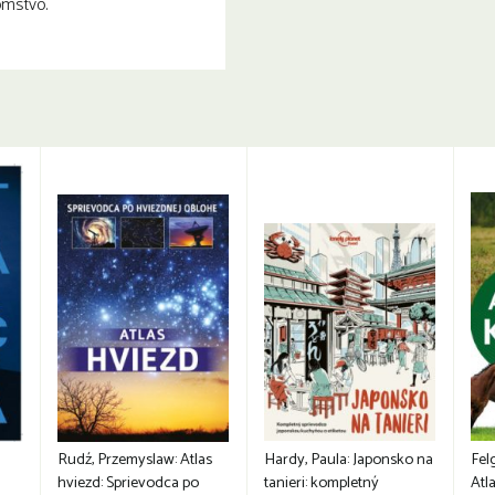
omstvo.
Rudź, Przemyslaw: Atlas
Hardy, Paula: Japonsko na
Fel
hviezd: Sprievodca po
tanieri: kompletný
Atla