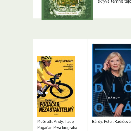
skrýva temné taj
McGrath, Andy: Tadej
Bárdy, Peter: Radičová
Pogačar: Prvá biografia