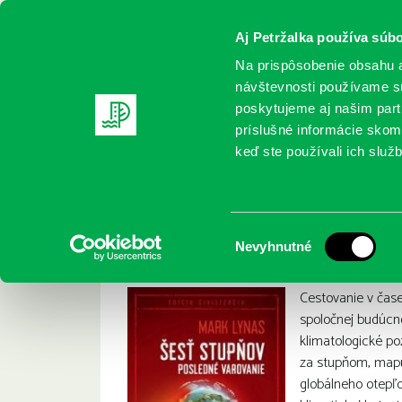
Aj Petržalka používa súbo
Na prispôsobenie obsahu a
návštevnosti používame sú
poskytujeme aj našim partn
REGISTRUJTE SA
ONLINE KATALÓ
príslušné informácie skomb
keď ste používali ich služb
Domov
Nové knihy
Lynas, Mark: Šesť stupňov : posledn
Lynas, Mark: Šesť 
:
Výber
Nevyhnutné
súhlasu
Cestovanie v čase
spoločnej budúcno
klimatologické p
za stupňom, mapu
globálneho otepľo