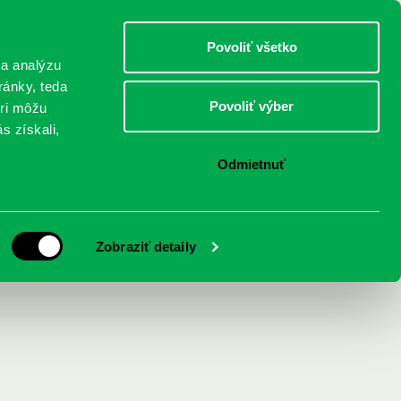
DETI
MLÁDEŽ
DOSPELÍ
Povoliť všetko
 a analýzu
ránky, teda
Povoliť výber
eri môžu
NICI
FEDINOVA
KONTAKTY
s získali,
Odmietnuť
ie
Zobraziť detaily