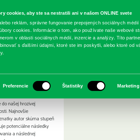
ry cookies, aby ste sa nestratili ani v našom ONLINE svete
lebo reklám, správne fungovanie prepojených sociálnych médií
bory cookies. Informácie o tom, ako používate naše webové st
erom v oblasti sociálnych médií, inzercie a analýzy. Títo partn
GY
SLUŽBY
PODUJATIA
POBOČKY
O KNIŽ
inovať s ďalšími údajmi, ktoré ste im poskytli, alebo ktoré od vá
y.
é varovanie
stupňov : posledné varovan
Preferencie
Štatistiky
Marketing
 do našej hrozivej
sti. Najnovšie
oznatky autor skúma stupeň
je potenciálne následky
vania a následnej