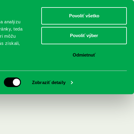
DETI
MLÁDEŽ
DOSPELÍ
Povoliť všetko
 a analýzu
ránky, teda
Povoliť výber
eri môžu
NICI
FEDINOVA
KONTAKTY
s získali,
Odmietnuť
, záhady a
Zobraziť detaily