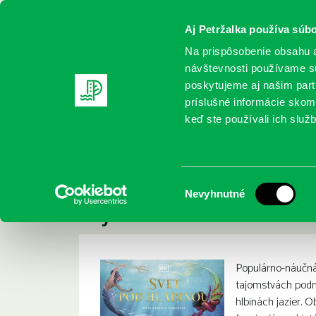
Aj Petržalka používa súbo
Na prispôsobenie obsahu a
návštevnosti používame sú
poskytujeme aj našim partn
REGISTRUJTE SA
ONLINE KATALÓ
príslušné informácie skomb
keď ste používali ich služb
Domov
Nové knihy
Macfarlane, Tamara: Svet pod hladi
Macfarlane, Tamara
:
Výber
Nevyhnutné
tajomstvá
súhlasu
Populárno-náučná 
tajomstvách podm
hlbinách jazier. 