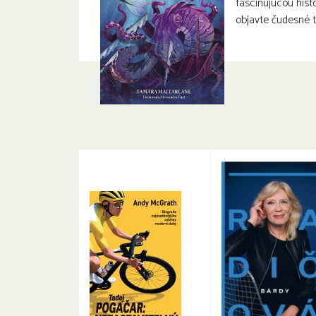
fascinujúcou hist
objavte čudesné 