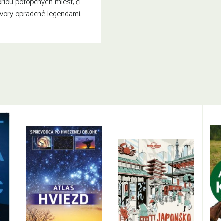
óriou potopených miest, či
tvory opradené legendami.