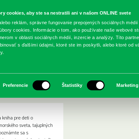
ry cookies, aby ste sa nestratili ani v našom ONLINE svete
lebo reklám, správne fungovanie prepojených sociálnych médií
bory cookies. Informácie o tom, ako používate naše webové st
erom v oblasti sociálnych médií, inzercie a analýzy. Títo partn
GY
SLUŽBY
PODUJATIA
POBOČKY
O KNIŽ
inovať s ďalšími údajmi, ktoré ste im poskytli, alebo ktoré od vá
y.
nou : mýty, záhady a tajomstvá
: Svet pod hladinou : mýty
Preferencie
Štatistiky
Marketing
kniha pre deti o
orského sveta, tajuplných
Oboznámte sa s