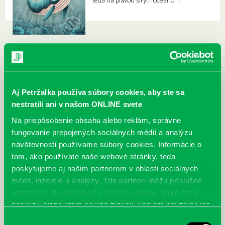
teda na plavbu šírym oceánom.
Aj Petržalka používa súbory cookies, aby ste sa
nestratili ani v našom ONLINE svete
Na prispôsobenie obsahu alebo reklám, správne
fungovanie prepojených sociálnych médií a analýzu
návštevnosti používame súbory cookies. Informácie o
tom, ako používate naše webové stránky, teda
poskytujeme aj našim partnerom v oblasti sociálnych
médií, inzercie a analýzy. Títo partneri môžu príslušné
informácie skombinovať s ďalšími údajmi, ktoré ste im
poskytli, alebo ktoré od vás získali, keď ste používali ich
služby.
Výber