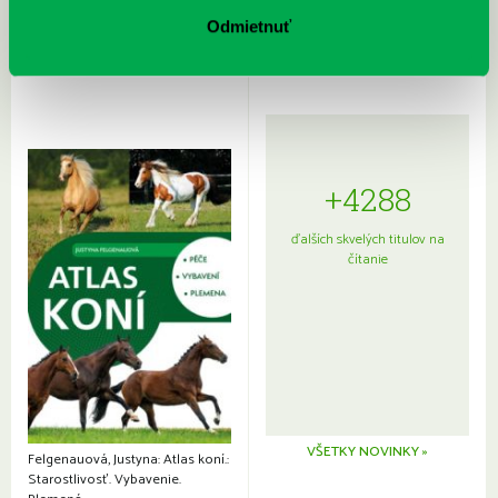
Sprievodca po hviezdnej oblohe
kompletný sprievodca
japonskou kuchyňou a etiketou
Odmietnuť
+4288
ďalších skvelých titulov na
čítanie
VŠETKY NOVINKY »
Felgenauová, Justyna: Atlas koní.:
Starostlivosť. Vybavenie.