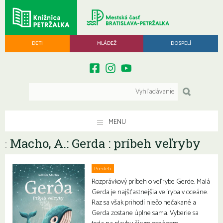
DETI
MLÁDEŽ
DOSPELÍ
MENU
Macho, A.: Gerda : príbeh veľryby
:
Pre deti
Rozprávkový príbeh o veľrybe Gerde. Malá
Gerda je najšťastnejšia veľryba v oceáne.
Raz sa však prihodí niečo nečakané a
Gerda zostane úplne sama. Vyberie sa