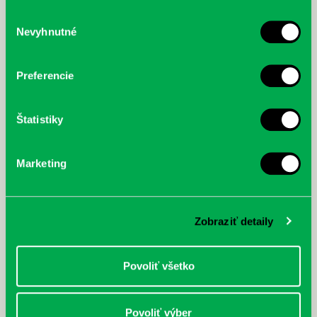
služby.
Výber
Nevyhnutné
súhlasu
McGrath, Andy: Tadej Pogačar:
Bárdy, Peter: Radičová
Prvá biografia najväčšieho
Preferencie
cyklistu modernej doby:
nezastaviteľný
Štatistiky
Marketing
Zobraziť detaily
Povoliť všetko
Povoliť výber