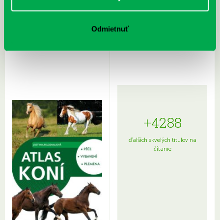
Rudź, Przemyslaw: Atlas hviezd:
Hardy, Paula: Japonsko na tanieri:
Odmietnuť
Sprievodca po hviezdnej oblohe
kompletný sprievodca
japonskou kuchyňou a etiketou
+4288
ďalších skvelých titulov na
čítanie