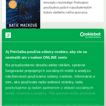
koncepty v kozmológii. Prekvapivo
povzbudivá jazda k najvzdialenejším
kútom všetkého nášho poznania.
Aj Petržalka používa súbory cookies, aby ste sa
nestratili ani v našom ONLINE svete
Na prispôsobenie obsahu alebo reklám, správne
fungovanie prepojených sociálnych médií a analýzu
návštevnosti používame súbory cookies. Informácie o
tom, ako používate naše webové stránky, teda
poskytujeme aj našim partnerom v oblasti sociálnych
médií, inzercie a analýzy. Títo partneri môžu príslušné
informácie skombinovať s ďalšími údajmi, ktoré ste im
poskytli, alebo ktoré od vás získali, keď ste používali ich