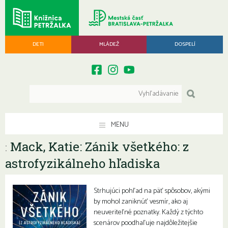
DETI
MLÁDEŽ
DOSPELÍ
MENU
Mack, Katie: Zánik všetkého: z
:
astrofyzikálneho hľadiska
Strhujúci pohľad na päť spôsobov, akými
by mohol zaniknúť vesmír, ako aj
neuveriteľné poznatky. Každý z týchto
scenárov poodhaľuje najdôležitejšie