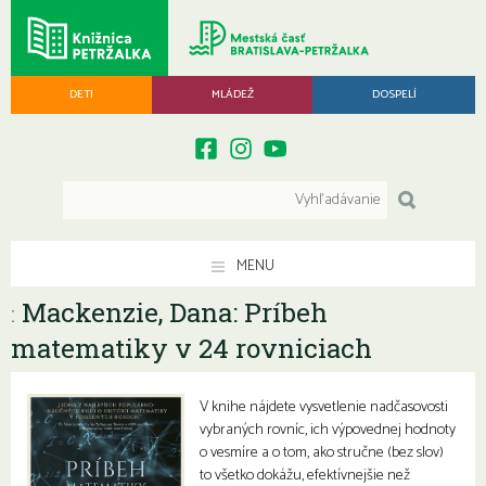
DETI
MLÁDEŽ
DOSPELÍ
MENU
Mackenzie, Dana: Príbeh
:
matematiky v 24 rovniciach
V knihe nájdete vysvetlenie nadčasovosti
vybraných rovníc, ich výpovednej hodnoty
o vesmíre a o tom, ako stručne (bez slov)
to všetko dokážu, efektívnejšie než