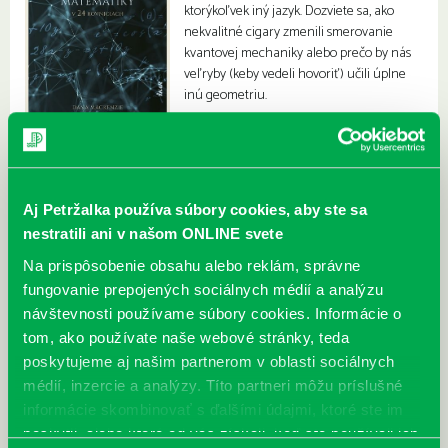
ktorýkoľvek iný jazyk. Dozviete sa, ako
nekvalitné cigary zmenili smerovanie
kvantovej mechaniky alebo prečo by nás
veľryby (keby vedeli hovoriť) učili úplne
inú geometriu.
Aj Petržalka používa súbory cookies, aby ste sa
nestratili ani v našom ONLINE svete
Na prispôsobenie obsahu alebo reklám, správne
fungovanie prepojených sociálnych médií a analýzu
návštevnosti používame súbory cookies. Informácie o
tom, ako používate naše webové stránky, teda
poskytujeme aj našim partnerom v oblasti sociálnych
médií, inzercie a analýzy. Títo partneri môžu príslušné
informácie skombinovať s ďalšími údajmi, ktoré ste im
poskytli, alebo ktoré od vás získali, keď ste používali ich