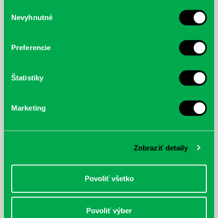
služby.
Výber
Nevyhnutné
súhlasu
McGrath, Andy: Tadej Pogačar:
Bárdy, Peter: Radičová
Prvá biografia najväčšieho
cyklistu modernej doby:
Preferencie
nezastaviteľný
Štatistiky
Marketing
Zobraziť detaily
Povoliť všetko
Povoliť výber