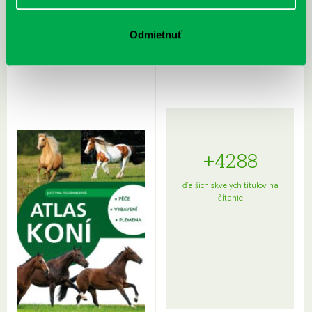
Rudź, Przemyslaw: Atlas hviezd:
Hardy, Paula: Japonsko na tanieri:
Odmietnuť
Sprievodca po hviezdnej oblohe
kompletný sprievodca
japonskou kuchyňou a etiketou
+4288
ďalších skvelých titulov na
čítanie