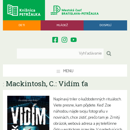
DETI
MLÁDEŽ
DOSPELÍ
MENU
Mackintosh, C.: Vidím ťa
:
Napínavý triler o každodenných rituáloch.
Viete presne, kam pôjdete. Keď Zoe
náhodou nájde svoju fotografiu v
novinách, chce zistiť, prečo tam je. Zrnitý
obrázok, webová adresa a jej telefónne
číslo v erotickom inzeráte. V nasledujúcich