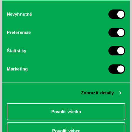
služby.
Výber
Nevyhnutné
súhlasu
McGrath, Andy: Tadej Pogačar:
Bárdy, Peter: Radičová
Prvá biografia najväčšieho
Preferencie
cyklistu modernej doby:
nezastaviteľný
Štatistiky
Marketing
Zobraziť detaily
Povoliť všetko
Povoliť výber