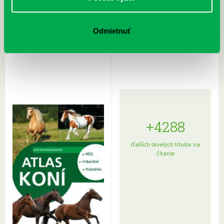
Rudź, Przemyslaw: Atlas hviezd:
Hardy, Paula: Japonsko na tanieri:
Odmietnuť
Sprievodca po hviezdnej oblohe
kompletný sprievodca
japonskou kuchyňou a etiketou
+4288
ďalších skvelých titulov na
čítanie