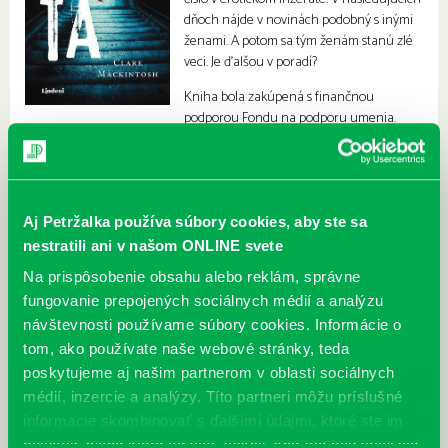
dňoch nájde v novinách podobný s inými
ženami. A potom sa tým ženám stanú zlé
veci. Je ďalšou v poradí?
Kniha bola zakúpená s finančnou
podporou Fondu na podporu umenia.
Aj Petržalka používa súbory cookies, aby ste sa
nestratili ani v našom ONLINE svete
Na prispôsobenie obsahu alebo reklám, správne
fungovanie prepojených sociálnych médií a analýzu
návštevnosti používame súbory cookies. Informácie o
tom, ako používate naše webové stránky, teda
poskytujeme aj našim partnerom v oblasti sociálnych
médií, inzercie a analýzy. Títo partneri môžu príslušné
informácie skombinovať s ďalšími údajmi, ktoré ste im
poskytli, alebo ktoré od vás získali, keď ste používali ich