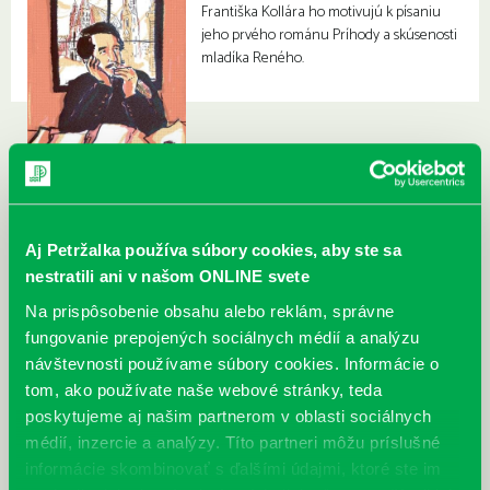
Františka Kollára ho motivujú k písaniu
jeho prvého románu Príhody a skúsenosti
mladíka Reného.
Aj Petržalka používa súbory cookies, aby ste sa
nestratili ani v našom ONLINE svete
Na prispôsobenie obsahu alebo reklám, správne
fungovanie prepojených sociálnych médií a analýzu
návštevnosti používame súbory cookies. Informácie o
tom, ako používate naše webové stránky, teda
poskytujeme aj našim partnerom v oblasti sociálnych
médií, inzercie a analýzy. Títo partneri môžu príslušné
informácie skombinovať s ďalšími údajmi, ktoré ste im