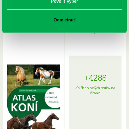
Povoliť výber
Odmietnuť
Rudź, Przemyslaw: Atlas hviezd:
Hardy, Paula: Japonsko na tanieri:
Sprievodca po hviezdnej oblohe
kompletný sprievodca
japonskou kuchyňou a etiketou
+4288
ďalších skvelých titulov na
čítanie