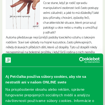
Co se stane, když je rodič opravdu
manipulativní osobnost (volí často postupy
velmi záludné), a jaké to má důsledky? Jaké
jsou příznaky, chování, způsoby řeči,
charakteristické situace, které prozrazují
patologii u otce nebo u matky a umožňují
ji odhalit?
Autorka představuje nejrůznější podoby toxického vztahu s takovým
rodičem. Staví své výklady na hojné kazuistice, často překvapivých,
někdy drásavých příbězích dětí, které už dospěly. Tyto už dospělí nikdy
nezapomínají na bolestné prožitky, i když širší rodina o nich neměla
tušení; důsledky škodlivého manipulativního jednání se projevují stále…
Přesto je možné – a nezbytné – vymanit se z toho destrukčního pouta,
dovolit si žít samostatně, spokojeně, bez ovlivňování a sebeobviňování.
Kniha nabízí strategie, které pomáhají zbavit se pocitů viny a převzít
kontrolu nad svým životem.
Aj Petržalka používa súbory cookies, aby ste sa
nestratili ani v našom ONLINE svete
Na prispôsobenie obsahu alebo reklám, správne
fungovanie prepojených sociálnych médií a analýzu
návštevnosti používame súbory cookies. Informácie o