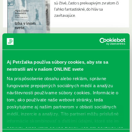
sú čtivé, často s prekvapivým zvratom či
ľahko fantastiskné, do hláv sa
zavŕtavajúce.
Aj Petržalka používa súbory cookies, aby ste sa
nestratili ani v našom ONLINE svete
Na prispôsobenie obsahu alebo reklám, správne
fungovanie prepojených sociálnych médií a analýzu
návštevnosti používame súbory cookies. Informácie o
tom, ako používate naše webové stránky, teda
poskytujeme aj našim partnerom v oblasti sociálnych
médií, inzercie a analýzy. Títo partneri môžu príslušné
informácie skombinovať s ďalšími údajmi, ktoré ste im
poskytli, alebo ktoré od vás získali, keď ste používali ich