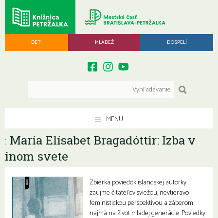
DETI
MLÁDEŽ
DOSPELÍ
MENU
María Elísabet Bragadóttir: Izba v
:
inom svete
Zbierka poviedok islandskej autorky
zaujme čitateľov sviežou, nevtieravo
feministickou perspektívou a záberom
najmä na život mladej generácie. Poviedky