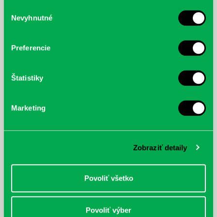
služby.
Výber
Nevyhnutné
súhlasu
McGrath, Andy: Tadej Pogačar:
Bárdy, Peter: Radičová
Prvá biografia najväčšieho
cyklistu modernej doby:
Preferencie
nezastaviteľný
Štatistiky
Marketing
Zobraziť detaily
Povoliť všetko
Povoliť výber