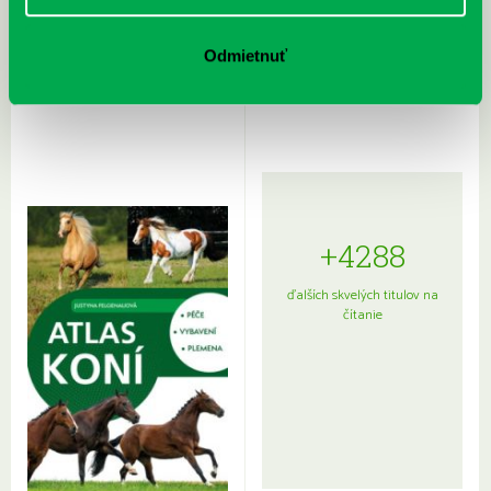
Rudź, Przemyslaw: Atlas hviezd:
Hardy, Paula: Japonsko na tanieri:
Odmietnuť
Sprievodca po hviezdnej oblohe
kompletný sprievodca
japonskou kuchyňou a etiketou
+4288
ďalších skvelých titulov na
čítanie