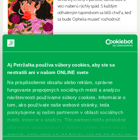
veci naberú rýchly spád. S každým
odhaleným tajomstvom sa blíži chvíľa, keď
sa bude Ophelia musieť rozhodnúť.
Aj Petržalka používa súbory cookies, aby ste sa
nestratili ani v našom ONLINE svete
Na prispôsobenie obsahu alebo reklám, správne
fungovanie prepojených sociálnych médií a analýzu
návštevnosti používame súbory cookies. Informácie o
tom, ako používate naše webové stránky, teda
poskytujeme aj našim partnerom v oblasti sociálnych
médií, inzercie a analýzy. Títo partneri môžu príslušné
informácie skombinovať s ďalšími údajmi, ktoré ste im
poskytli, alebo ktoré od vás získali, keď ste používali ich