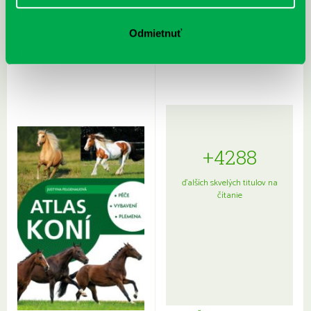
Rudź, Przemyslaw: Atlas hviezd:
Hardy, Paula: Japonsko na tanieri:
Odmietnuť
Sprievodca po hviezdnej oblohe
kompletný sprievodca
japonskou kuchyňou a etiketou
+4288
ďalších skvelých titulov na
čítanie