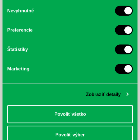
služby.
Výber
Nevyhnutné
súhlasu
McGrath, Andy: Tadej Pogačar:
Bárdy, Peter: Radičová
Prvá biografia najväčšieho
cyklistu modernej doby:
Preferencie
nezastaviteľný
Štatistiky
Marketing
Zobraziť detaily
Povoliť všetko
Povoliť výber