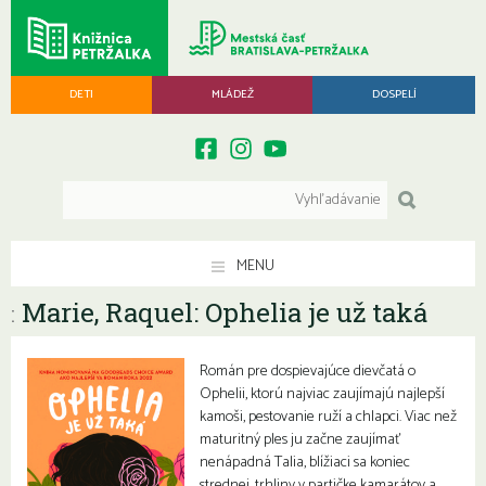
DETI
MLÁDEŽ
DOSPELÍ
MENU
Marie, Raquel: Ophelia je už taká
:
Román pre dospievajúce dievčatá o
Ophelii, ktorú najviac zaujímajú najlepší
kamoši, pestovanie ruží a chlapci. Viac než
maturitný ples ju začne zaujímať
nenápadná Talia, blížiaci sa koniec
strednej, trhliny v partičke kamarátov a