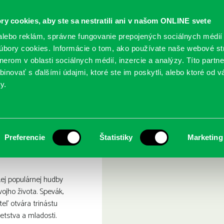
ry cookies, aby ste sa nestratili ani v našom ONLINE svete
lebo reklám, správne fungovanie prepojených sociálnych médií
bory cookies. Informácie o tom, ako používate naše webové st
erom v oblasti sociálnych médií, inzercie a analýzy. Títo partn
GY
SLUŽBY
PODUJATIA
POBOČKY
O KNIŽ
inovať s ďalšími údajmi, ktoré ste im poskytli, alebo ktoré od vá
y.
: vidíme sa čo nevidieť
: Janko Lehotský : vidíme 
Preferencie
Štatistiky
Marketing
ej populárnej hudby
vojho života. Spevák,
ateľ otvára trinástu
tstva a mladosti.