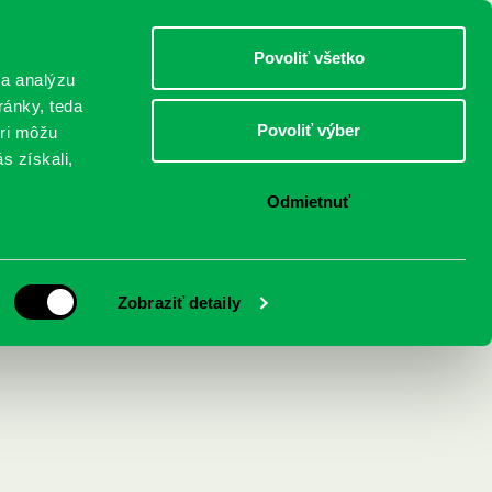
DETI
MLÁDEŽ
DOSPELÍ
Povoliť všetko
 a analýzu
ránky, teda
Povoliť výber
eri môžu
NICI
FEDINOVA
KONTAKTY
s získali,
Odmietnuť
sa čo nevidieť
Zobraziť detaily