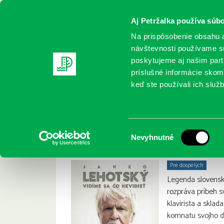
Aj Petržalka používa súbo
Na prispôsobenie obsahu a
návštevnosti používame sú
poskytujeme aj našim partn
REGISTRUJTE SA
ONLINE KATALÓ
príslušné informácie skomb
keď ste používali ich služb
Domov
Nové knihy
Marika Studeničová: Janko Lehotský 
Marika Studeničová
:
Výber
Nevyhnutné
súhlasu
Pre dospelých
Legenda slovensk
rozpráva príbeh s
klavirista a sklad
komnatu svojho de