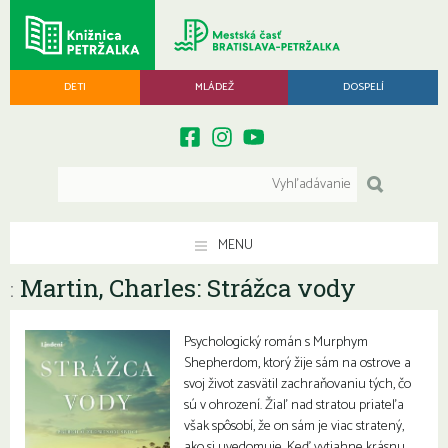
DETI
MLÁDEŽ
DOSPELÍ
MENU
Martin, Charles: Strážca vody
:
Psychologický román s Murphym
Shepherdom, ktorý žije sám na ostrove a
svoj život zasvätil zachraňovaniu tých, čo
sú v ohrození. Žiaľ nad stratou priateľa
však spôsobí, že on sám je viac stratený,
ako si uvedomuje. Keď vytiahne krásnu