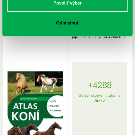
Povoliť výber
Odmietnuť
Rudź, Przemyslaw: Atlas hviezd:
Hardy, Paula: Japonsko na tanieri:
Sprievodca po hviezdnej oblohe
kompletný sprievodca
japonskou kuchyňou a etiketou
+4288
ďalších skvelých titulov na
čítanie