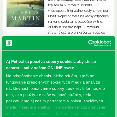
topiacu sa Summer z Floridskej
vnútropobrežnej vodnej cesty, jeho misia
uložiť svojho priateľa na večný odpočinok
na konci sveta sa nebezpečne zvrtne.
Zúfalo sa snažiac nájsť Summerinu
stratenú dcéru preniká čoraz hlbšie do
sveta súčasného otroctva.
Aj Petržalka používa súbory cookies, aby ste sa
nestratili ani v našom ONLINE svete
Na prispôsobenie obsahu alebo reklám, správne
fungovanie prepojených sociálnych médií a analýzu
návštevnosti používame súbory cookies. Informácie o
tom, ako používate naše webové stránky, teda
poskytujeme aj našim partnerom v oblasti sociálnych
médií, inzercie a analýzy. Títo partneri môžu príslušné
informácie skombinovať s ďalšími údajmi, ktoré ste im