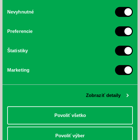
služby.
Výber
Nevyhnutné
súhlasu
McGrath, Andy: Tadej Pogačar:
Bárdy, Peter: Radičová
Prvá biografia najväčšieho
cyklistu modernej doby:
Preferencie
nezastaviteľný
Štatistiky
Marketing
Zobraziť detaily
Povoliť všetko
Povoliť výber