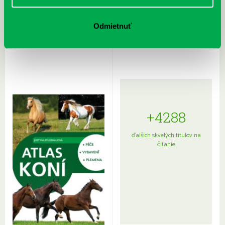
Rudź, Przemyslaw: Atlas hviezd:
Hardy, Paula: Japonsko na tanieri:
Odmietnuť
Sprievodca po hviezdnej oblohe
kompletný sprievodca
japonskou kuchyňou a etiketou
+4288
ďalších skvelých titulov na
čítanie