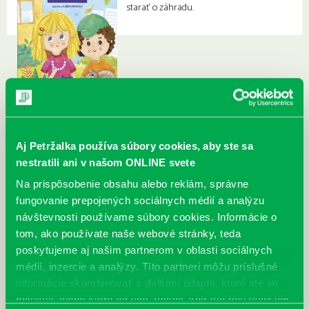
starať o záhradu.
Aj Petržalka používa súbory cookies, aby ste sa
nestratili ani v našom ONLINE svete
Na prispôsobenie obsahu alebo reklám, správne
fungovanie prepojených sociálnych médií a analýzu
návštevnosti používame súbory cookies. Informácie o
tom, ako používate naše webové stránky, teda
poskytujeme aj našim partnerom v oblasti sociálnych
médií, inzercie a analýzy. Títo partneri môžu príslušné
informácie skombinovať s ďalšími údajmi, ktoré ste im
poskytli, alebo ktoré od vás získali, keď ste používali ich