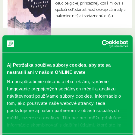
osud belgickej princeznej, ktorá milovala
spoločnosť, starostlivosť o svoje záhrady a
nakoniec našla i spriaznenú dušu.
Aj Petržalka používa súbory cookies, aby ste sa
nestratili ani v našom ONLINE svete
Na prispôsobenie obsahu alebo reklám, správne
fungovanie prepojených sociálnych médií a analýzu
návštevnosti používame súbory cookies. Informácie o
tom, ako používate naše webové stránky, teda
poskytujeme aj našim partnerom v oblasti sociálnych
médií, inzercie a analýzy. Títo partneri môžu príslušné
informácie skombinovať s ďalšími údajmi, ktoré ste im
poskytli, alebo ktoré od vás získali, keď ste používali ich