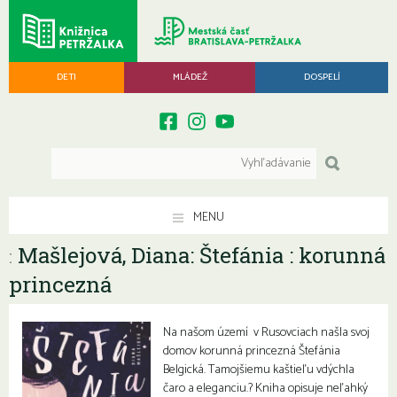
DETI
MLÁDEŽ
DOSPELÍ
MENU
Mašlejová, Diana: Štefánia : korunná
:
princezná
Na našom území v Rusovciach našla svoj
domov korunná princezná Štefánia
Belgická. Tamojšiemu kaštieľu vdýchla
čaro a eleganciu.? Kniha opisuje neľahký