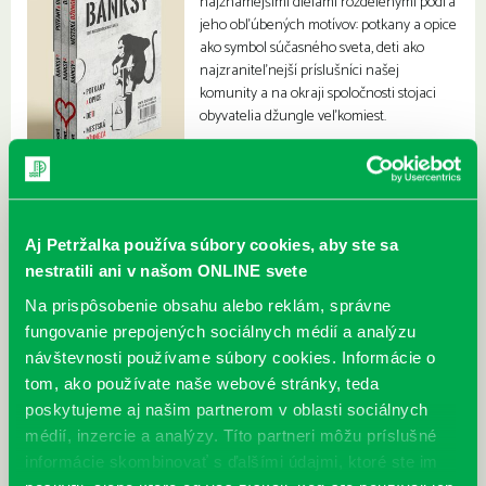
najznámejšími dielami rozdelenými podľa
jeho obľúbených motívov: potkany a opice
ako symbol súčasného sveta, deti ako
najzraniteľnejší príslušníci našej
komunity a na okraji spoločnosti stojaci
obyvatelia džungle veľkomiest.
Aj Petržalka používa súbory cookies, aby ste sa
nestratili ani v našom ONLINE svete
Na prispôsobenie obsahu alebo reklám, správne
fungovanie prepojených sociálnych médií a analýzu
návštevnosti používame súbory cookies. Informácie o
tom, ako používate naše webové stránky, teda
poskytujeme aj našim partnerom v oblasti sociálnych
médií, inzercie a analýzy. Títo partneri môžu príslušné
informácie skombinovať s ďalšími údajmi, ktoré ste im