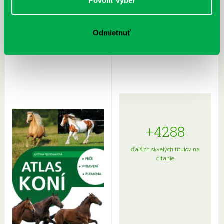
Povoliť výber
Odmietnuť
Rudź, Przemyslaw: Atlas hviezd:
Hardy, Paula: Japonsko na tanieri:
Sprievodca po hviezdnej oblohe
kompletný sprievodca
japonskou kuchyňou a etiketou
+4288
ďalších skvelých titulov na
čítanie