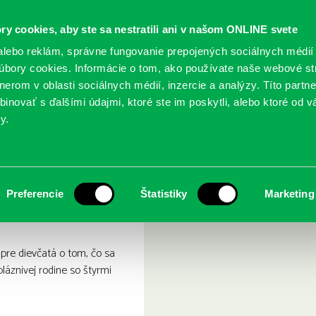
ry cookies, aby ste sa nestratili ani v našom ONLINE svete
lebo reklám, správne fungovanie prepojených sociálnych médií
bory cookies. Informácie o tom, ako používate naše webové st
erom v oblasti sociálnych médií, inzercie a analýzy. Títo partn
GY
SLUŽBY
PODUJATIA
POBOČKY
O KNIŽ
inovať s ďalšími údajmi, ktoré ste im poskytli, alebo ktoré od vá
y.
 Milly a tí ostatní
Preferencie
Štatistiky
Marketing
pre dievčatá o tom, čo sa
bláznivej rodine so štyrmi