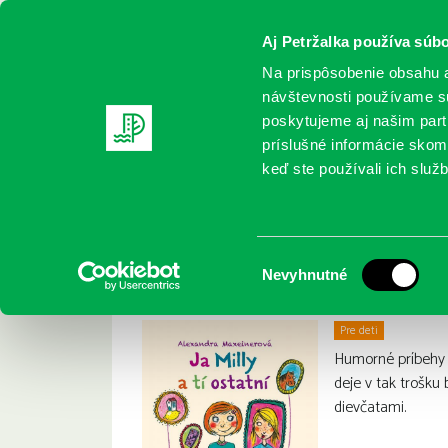
Aj Petržalka používa súbo
Na prispôsobenie obsahu a
návštevnosti používame sú
poskytujeme aj našim partn
REGISTRUJTE SA
ONLINE KATALÓ
príslušné informácie skomb
keď ste používali ich služb
Domov
Nové knihy
Maxeinerová, A.: Ja, Milly a tí ostatní
Maxeinerová, A.: Ja,
:
Výber
Nevyhnutné
súhlasu
Pre deti
Humorné príbehy 
deje v tak trošku 
dievčatami.