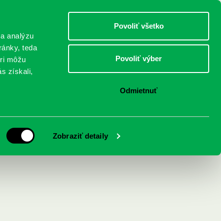
DETI
MLÁDEŽ
DOSPELÍ
Povoliť všetko
 a analýzu
ránky, teda
Povoliť výber
eri môžu
NICI
FEDINOVA
KONTAKTY
s získali,
Odmietnuť
Zobraziť detaily