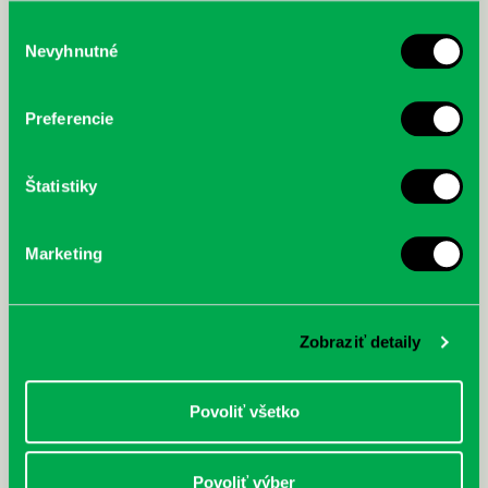
služby.
Výber
Nevyhnutné
súhlasu
McGrath, Andy: Tadej Pogačar:
Bárdy, Peter: Radičová
Prvá biografia najväčšieho
Preferencie
cyklistu modernej doby:
nezastaviteľný
Štatistiky
Marketing
Zobraziť detaily
Povoliť všetko
Povoliť výber