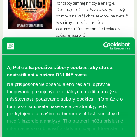
koncepty temnej hmoty a energie.
Obsahuje tiež množstvo úžasných nových
snímok z najväčších teleskopov na svete či
vesmírnych misií a ilustrácie
dokumentujúce ohromujúci pokrok v
súčasnej astronómii.
Aj Petržalka používa súbory cookies, aby ste sa
nestratili ani v našom ONLINE svete
Na prispôsobenie obsahu alebo reklám, správne
fungovanie prepojených sociálnych médií a analýzu
návštevnosti používame súbory cookies. Informácie o
tom, ako používate naše webové stránky, teda
poskytujeme aj našim partnerom v oblasti sociálnych
médií, inzercie a analýzy. Títo partneri môžu príslušné
informácie skombinovať s ďalšími údajmi, ktoré ste im
poskytli, alebo ktoré od vás získali, keď ste používali ich