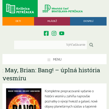
DETI
MLÁDEŽ
DOSPELÍ
MENU
May, Brian: Bang! – úplná história
:
vesmíru
Kompletne prepracované vydanie o
histórii vesmíru zahŕňa najnovšie
poznatky o vývoji hviezd a galaxií, nové
objavy planetárnych sústav a tajomné