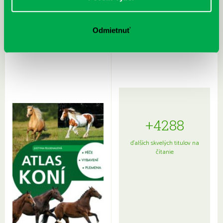
Rudź, Przemyslaw: Atlas hviezd:
Hardy, Paula: Japonsko na tanieri:
Odmietnuť
Sprievodca po hviezdnej oblohe
kompletný sprievodca
japonskou kuchyňou a etiketou
+4288
ďalších skvelých titulov na
čítanie