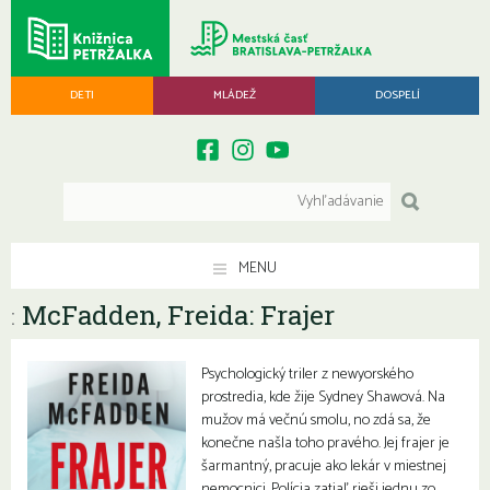
DETI
MLÁDEŽ
DOSPELÍ
MENU
McFadden, Freida: Frajer
:
Psychologický triler z newyorského
prostredia, kde žije Sydney Shawová. Na
mužov má večnú smolu, no zdá sa, že
konečne našla toho pravého. Jej frajer je
šarmantný, pracuje ako lekár v miestnej
nemocnici. Polícia zatiaľ rieši jednu zo