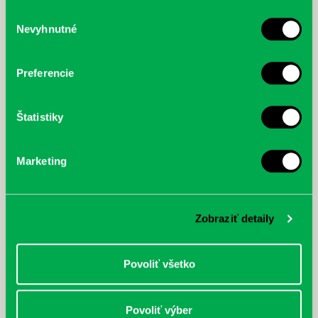
služby.
Výber
Nevyhnutné
súhlasu
McGrath, Andy: Tadej Pogačar:
Bárdy, Peter: Radičová
Prvá biografia najväčšieho
cyklistu modernej doby:
Preferencie
nezastaviteľný
Štatistiky
Marketing
Zobraziť detaily
Povoliť všetko
Povoliť výber