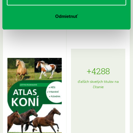
Rudź, Przemyslaw: Atlas hviezd:
Hardy, Paula: Japonsko na tanieri:
Odmietnuť
Sprievodca po hviezdnej oblohe
kompletný sprievodca
japonskou kuchyňou a etiketou
+4288
ďalších skvelých titulov na
čítanie