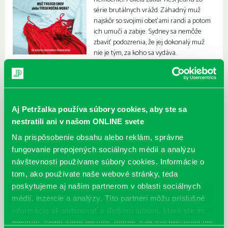
série brutálnych vrážd. Záhadný muž
najskôr so svojimi obeťami randí a potom
ich umučí a zabije. Sydney sa nemôže
zbaviť podozrenia, že jej dokonalý muž
nie je tým, za koho sa vydáva.
Aj Petržalka používa súbory cookies, aby ste sa
nestratili ani v našom ONLINE svete
Na prispôsobenie obsahu alebo reklám, správne
fungovanie prepojených sociálnych médií a analýzu
návštevnosti používame súbory cookies. Informácie o
tom, ako používate naše webové stránky, teda
poskytujeme aj našim partnerom v oblasti sociálnych
médií, inzercie a analýzy. Títo partneri môžu príslušné
informácie skombinovať s ďalšími údajmi, ktoré ste im
poskytli, alebo ktoré od vás získali, keď ste používali ich