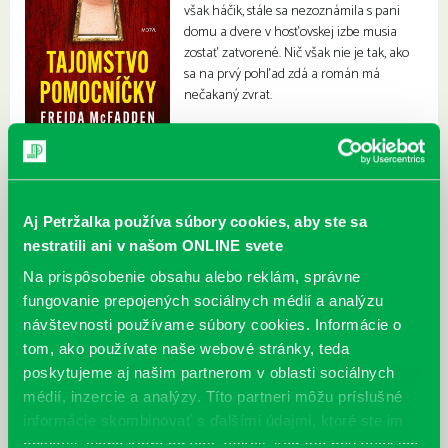
však háčik, stále sa nezoznámila s pani
domu a dvere v hosťovskej izbe musia
zostať zatvorené. Nič však nie je tak, ako
sa na prvý pohľad zdá a román má
nečakaný zvrat.
Aj Petržalka používa súbory cookies, aby ste sa
nestratili ani v našom ONLINE svete
Na prispôsobenie obsahu alebo reklám, správne
fungovanie prepojených sociálnych médií a analýzu
návštevnosti používame súbory cookies. Informácie o
tom, ako používate naše webové stránky, teda
poskytujeme aj našim partnerom v oblasti sociálnych
médií, inzercie a analýzy. Títo partneri môžu príslušné
informácie skombinovať s ďalšími údajmi, ktoré ste im
poskytli, alebo ktoré od vás získali, keď ste používali ich