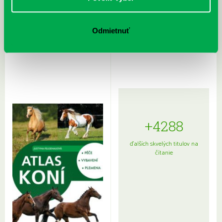
Rudź, Przemyslaw: Atlas hviezd:
Hardy, Paula: Japonsko na tanieri:
Odmietnuť
Sprievodca po hviezdnej oblohe
kompletný sprievodca
japonskou kuchyňou a etiketou
+4288
ďalších skvelých titulov na
čítanie