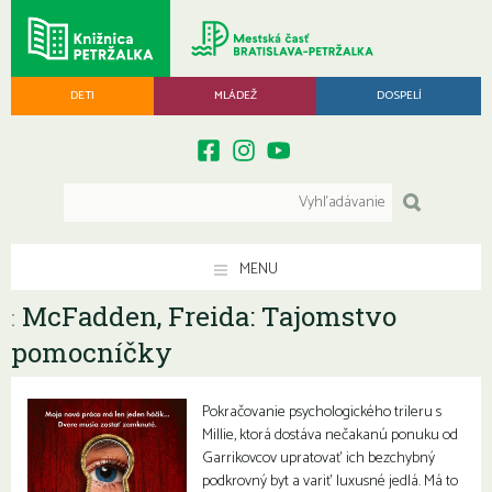
DETI
MLÁDEŽ
DOSPELÍ
MENU
McFadden, Freida: Tajomstvo
:
pomocníčky
Pokračovanie psychologického trileru s
Millie, ktorá dostáva nečakanú ponuku od
Garrikovcov upratovať ich bezchybný
podkrovný byt a variť luxusné jedlá. Má to