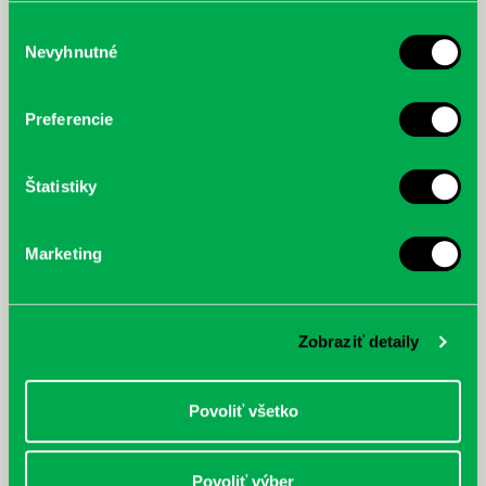
služby.
Výber
Nevyhnutné
súhlasu
McGrath, Andy: Tadej Pogačar:
Bárdy, Peter: Radičová
Prvá biografia najväčšieho
Preferencie
cyklistu modernej doby:
nezastaviteľný
Štatistiky
Marketing
Zobraziť detaily
Povoliť všetko
Povoliť výber