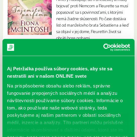
bojovať proti Nemcom a Fleurette sa musí
popasovať sa s povinnosťami, s ktorými
nemá žiadne skúsenosti. Po čase dostáva
list od manželovho brata Sebastiena a keď
sa objaví v jej dome, Fleurettin život sa
obráti hore nohami.
Aj Petržalka používa súbory cookies, aby ste sa
nestratili ani v našom ONLINE svete
Na prispôsobenie obsahu alebo reklám, správne
fungovanie prepojených sociálnych médií a analýzu
návštevnosti používame súbory cookies. Informácie o
tom, ako používate naše webové stránky, teda
poskytujeme aj našim partnerom v oblasti sociálnych
médií, inzercie a analýzy. Títo partneri môžu príslušné
informácie skombinovať s ďalšími údajmi, ktoré ste im