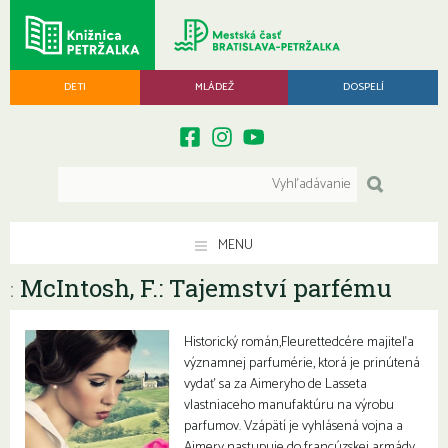
DETI
MLÁDEŽ
DOSPELÍ
MENU
McIntosh, F.: Tajemství parfému
:
Historický román,Fleurettedcére majiteľa
významnej parfumérie, ktorá je prinútená
vydať sa za Aimeryho de Lasseta
vlastniaceho manufaktúru na výrobu
parfumov. Vzápätí je vyhlásená vojna a
Aimery nastupuje do francúzskej armády