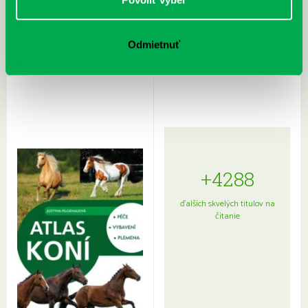
Rudź, Przemyslaw: Atlas hviezd:
Hardy, Paula: Japonsko na tanieri:
Odmietnuť
Sprievodca po hviezdnej oblohe
kompletný sprievodca
japonskou kuchyňou a etiketou
+4288
ďalších skvelých titulov na
čítanie