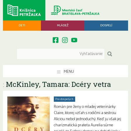
DETI
MLÁDEŽ
DOSPELÍ
MENU
McKinley, Tamara: Dcéry vetra
:
Pre dospelých
Román pre ženy o mladej veterinárky
Claire, ktorej vzťah s rodičmi a sestrou
Aliciou nebol jednoduchý. Keď ju však jej
charizmatická prateta Aurelia súrne