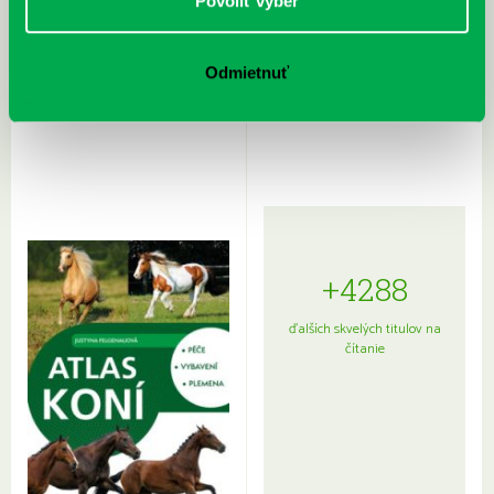
Povoliť výber
Odmietnuť
Rudź, Przemyslaw: Atlas hviezd:
Hardy, Paula: Japonsko na tanieri:
Sprievodca po hviezdnej oblohe
kompletný sprievodca
japonskou kuchyňou a etiketou
+4288
ďalších skvelých titulov na
čítanie