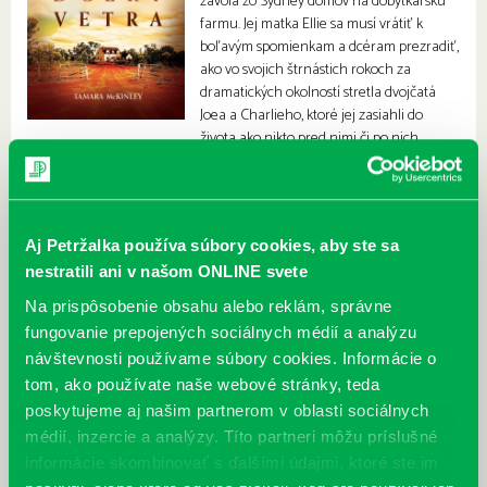
zavolá zo Sydney domov na dobytkársku
farmu. Jej matka Ellie sa musí vrátiť k
boľavým spomienkam a dcéram prezradiť,
ako vo svojich štrnástich rokoch za
dramatických okolností stretla dvojčatá
Joea a Charlieho, ktoré jej zasiahli do
života ako nikto pred nimi či po nich.
Aj Petržalka používa súbory cookies, aby ste sa
nestratili ani v našom ONLINE svete
Na prispôsobenie obsahu alebo reklám, správne
fungovanie prepojených sociálnych médií a analýzu
návštevnosti používame súbory cookies. Informácie o
tom, ako používate naše webové stránky, teda
poskytujeme aj našim partnerom v oblasti sociálnych
médií, inzercie a analýzy. Títo partneri môžu príslušné
informácie skombinovať s ďalšími údajmi, ktoré ste im