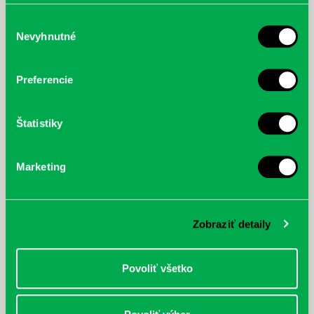
poskytli, alebo ktoré od vás získali, keď ste používali ich
služby.
Výber
Nevyhnutné
súhlasu
McGrath, Andy: Tadej Pogačar:
Bárdy, Peter: Radičová
Prvá biografia najväčšieho
Preferencie
cyklistu modernej doby:
nezastaviteľný
Štatistiky
Marketing
Zobraziť detaily
Povoliť všetko