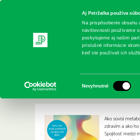
Aj Petržalka používa súbo
Na prispôsobenie obsahu a
návštevnosti používame sú
poskytujeme aj našim partn
REGISTRUJTE SA
ONLINE KATALÓ
príslušné informácie skomb
keď ste používali ich služb
Domov
Nové knihy
Means, Casey: Dobrá energia: prekv
Means, Casey: Dobr
:
Výber
Nevyhnutné
metabolizmom a živ
súhlasu
Ako súvisí metab
zdravím a ako ho
Spojitosť medzi 