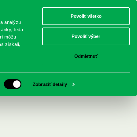
DETI
MLÁDEŽ
DOSPELÍ
Povoliť všetko
 a analýzu
ránky, teda
Povoliť výber
eri môžu
NICI
FEDINOVA
KONTAKTY
s získali,
Odmietnuť
vislosť medzi
Zobraziť detaily