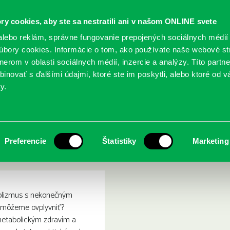
ry cookies, aby ste sa nestratili ani v našom ONLINE svete
lebo reklám, správne fungovanie prepojených sociálnych médií
bory cookies. Informácie o tom, ako používate naše webové st
erom v oblasti sociálnych médií, inzercie a analýzy. Títo partn
GY
SLUŽBY
PODUJATIA
POBOČKY
O KNIŽ
inovať s ďalšími údajmi, ktoré ste im poskytli, alebo ktoré od vá
y.
apujúca súvislosť medzi metabolizmom a životnou vitalitou
á energia: prekvapujúca sú
Preferencie
Štatistiky
Marketing
otnou vitalitou
olizmus s nekonečným
 môžeme ovplyvniť?
metabolickým zdravím a