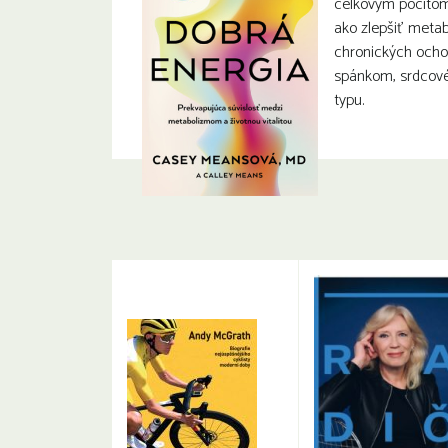
celkovým pocitom 
ako zlepšiť metab
chronických ocho
spánkom, srdcové 
typu.