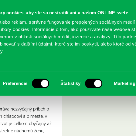
ry cookies, aby ste sa nestratili ani v našom ONLINE svete
lebo reklám, správne fungovanie prepojených sociálnych médií
bory cookies. Informácie o tom, ako používate naše webové st
erom v oblasti sociálnych médií, inzercie a analýzy. Títo partn
GY
SLUŽBY
PODUJATIA
POBOČKY
O KNIŽ
inovať s ďalšími údajmi, ktoré ste im poskytli, alebo ktoré od vá
y.
Preferencie
Štatistiky
Marketing
ráva nezvyčajný príbeh o
chlapcovi a o meste, v
život je celkom obyčajný až
stretne nádhernú ženu,