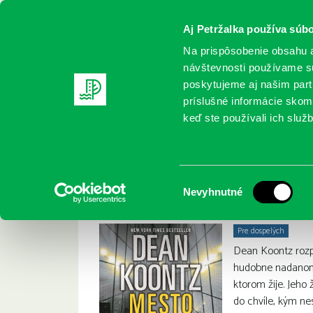
Aj Petržalka používa súbo
Na prispôsobenie obsahu a
návštevnosti používame sú
poskytujeme aj našim partn
REGISTRUJTE SA
ONLINE KATALÓ
príslušné informácie skomb
keď ste používali ich služb
Domov
Nové knihy
Mesto
Mesto
Dean Koontz:
Výber
Nevyhnutné
súhlasu
Pre dospelých
Dean Koontz rozp
hudobne nadanom 
ktorom žije. Jeho 
do chvíle, kým ne