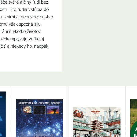
áže tváre a činy ľudí bez
sti. Títo ľudia vstúpia do
a s nimi aj nebezpečenstvo
omu však spozná silu
ráni niekoľko životov.
oveka vplývajú veľké aj
čiť a niekedy ho, naopak,