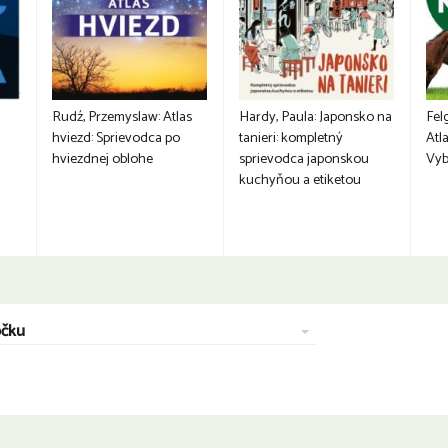
Rudź, Przemyslaw: Atlas
Hardy, Paula: Japonsko na
Fel
hviezd: Sprievodca po
tanieri: kompletný
Atla
hviezdnej oblohe
sprievodca japonskou
Vyb
kuchyňou a etiketou
očku