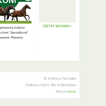
VŠETKY NOVINKY »
genauová, Justyna:
s koní.: Starostlivosť.
avenie. Plemená
© Knižnica Petržalka
Fedinova 1129/7, 851 01 Bratislava
Web od
2day.sk