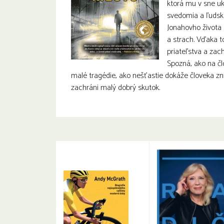
ktorá mu v sne uk
svedomia a ľudsko
Jonahovho života 
a strach. Vďaka t
priateľstva a zach
Spozná, ako na čl
malé tragédie, ako nešťastie dokáže človeka zni
zachráni malý dobrý skutok.