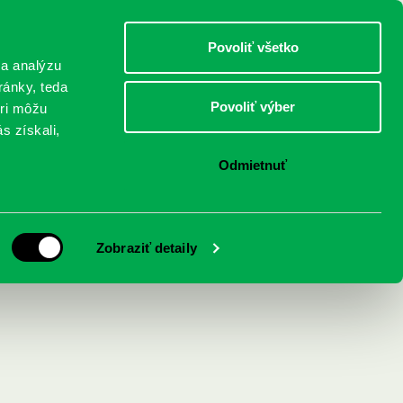
DETI
MLÁDEŽ
DOSPELÍ
Povoliť všetko
 a analýzu
ránky, teda
Povoliť výber
eri môžu
NICI
FEDINOVA
KONTAKTY
s získali,
Odmietnuť
Zobraziť detaily