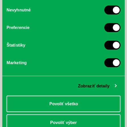
služby.
Výber
Nevyhnutné
súhlasu
McGrath, Andy: Tadej Pogačar:
Bárdy, Peter: Radičová
Prvá biografia najväčšieho
cyklistu modernej doby:
Preferencie
nezastaviteľný
Štatistiky
Marketing
Zobraziť detaily
Povoliť všetko
Povoliť výber