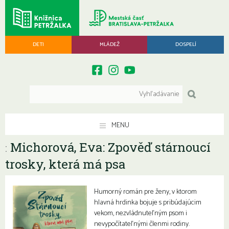
DETI
MLÁDEŽ
DOSPELÍ
MENU
Michorová, Eva: Zpověď stárnoucí
:
trosky, která má psa
Humorný román pre ženy, v ktorom
hlavná hrdinka bojuje s pribúdajúcim
vekom, nezvládnuteľným psom i
nevypočítateľnými členmi rodiny.