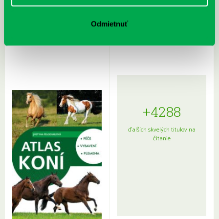
Rudź, Przemyslaw: Atlas hviezd:
Hardy, Paula: Japonsko na tanieri:
Odmietnuť
Sprievodca po hviezdnej oblohe
kompletný sprievodca
japonskou kuchyňou a etiketou
+4288
ďalších skvelých titulov na
čítanie