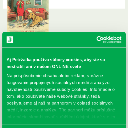
Aj Petržalka používa súbory cookies, aby ste sa
nestratili ani v našom ONLINE svete
Na prispôsobenie obsahu alebo reklám, správne
fungovanie prepojených sociálnych médií a analýzu
návštevnosti používame súbory cookies. Informácie o
tom, ako používate naše webové stránky, teda
poskytujeme aj našim partnerom v oblasti sociálnych
médií, inzercie a analýzy. Títo partneri môžu príslušné
informácie skombinovať s ďalšími údajmi, ktoré ste im
poskytli, alebo ktoré od vás získali, keď ste používali ich