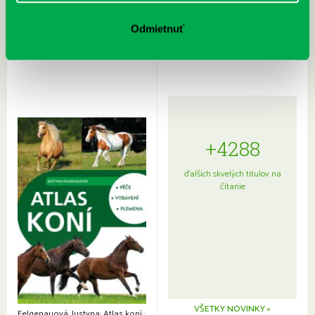
Rudź, Przemyslaw: Atlas hviezd:
Hardy, Paula: Japonsko na tanieri:
Sprievodca po hviezdnej oblohe
kompletný sprievodca
Odmietnuť
japonskou kuchyňou a etiketou
+4288
ďalších skvelých titulov na
čítanie
VŠETKY NOVINKY »
Felgenauová, Justyna: Atlas koní.: