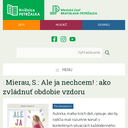
DETI
MLÁDEŽ
DOSPELÍ
MENU
Mierau, S.: Ale ja nechcem! : ako
:
zvládnuť obdobie vzdoru
Pre dospelých
Autorka, matka troch detí, opisuje, ako by
rodičia mali rozumne konať v
konkrétnych situáciách každodenného