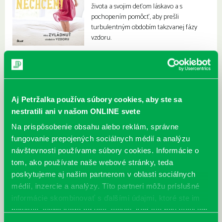
života a svojim deťom láskavo a s
pochopením pomôcť, aby prešli
turbulentným obdobím takzvanej fázy
vzdoru.
Aj Petržalka používa súbory cookies, aby ste sa
nestratili ani v našom ONLINE svete
Na prispôsobenie obsahu alebo reklám, správne
fungovanie prepojených sociálnych médií a analýzu
návštevnosti používame súbory cookies. Informácie o
tom, ako používate naše webové stránky, teda
poskytujeme aj našim partnerom v oblasti sociálnych
médií, inzercie a analýzy. Títo partneri môžu príslušné
informácie skombinovať s ďalšími údajmi, ktoré ste im
poskytli, alebo ktoré od vás získali, keď ste používali ich
služby.