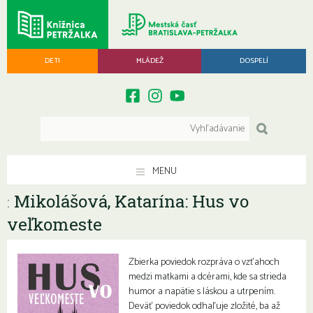
DETI
MLÁDEŽ
DOSPELÍ
MENU
Mikolášová, Katarína: Hus vo
:
veľkomeste
Zbierka poviedok rozpráva o vzťahoch
medzi matkami a dcérami, kde sa strieda
humor a napätie s láskou a utrpením.
Deväť poviedok odhaľuje zložité, ba až