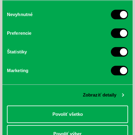
služby.
Výber
Nevyhnutné
súhlasu
McGrath, Andy: Tadej Pogačar:
Bárdy, Peter: Radičová
Prvá biografia najväčšieho
Preferencie
cyklistu modernej doby:
nezastaviteľný
Štatistiky
Marketing
Zobraziť detaily
Povoliť všetko
Povoliť výber