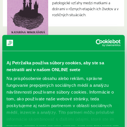
patologické vzťahy medzi matkami a
dcérami v rôznych etapách ich životov a v
rozličných situáciách.
Aj Petržalka používa súbory cookies, aby ste sa
nestratili ani v našom ONLINE svete
Na prispôsobenie obsahu alebo reklám, správne
fungovanie prepojených sociálnych médií a analýzu
návštevnosti používame súbory cookies. Informácie o
tom, ako používate naše webové stránky, teda
poskytujeme aj našim partnerom v oblasti sociálnych
médií, inzercie a analýzy. Títo partneri môžu príslušné
informácie skombinovať s ďalšími údajmi, ktoré ste im
poskytli, alebo ktoré od vás získali, keď ste používali ich