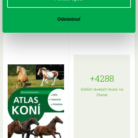
Rudź, Przemyslaw: Atlas hviezd:
Hardy, Paula: Japonsko na tanieri:
Odmietnuť
Sprievodca po hviezdnej oblohe
kompletný sprievodca
japonskou kuchyňou a etiketou
+4288
ďalších skvelých titulov na
čítanie