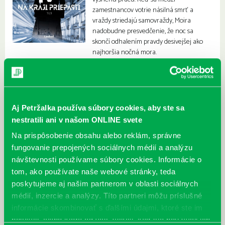
zamestnancov votrie násilná smrť a
vraždy striedajú samovraždy, Moira
nadobudne presvedčenie, že noc sa
skončí odhalením pravdy desivejšej ako
najhoršia nočná mora.
Aj Petržalka používa súbory cookies, aby ste sa
nestratili ani v našom ONLINE svete
Na prispôsobenie obsahu alebo reklám, správne
fungovanie prepojených sociálnych médií a analýzu
návštevnosti používame súbory cookies. Informácie o
tom, ako používate naše webové stránky, teda
poskytujeme aj našim partnerom v oblasti sociálnych
médií, inzercie a analýzy. Títo partneri môžu príslušné
informácie skombinovať s ďalšími údajmi, ktoré ste im
poskytli, alebo ktoré od vás získali, keď ste používali ich