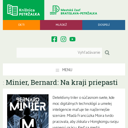
DETI
MLÁDEŽ
DOSPELÍ
MENU
Minier, Bernard: Na kraji priepasti
:
Detektívny triler o súčasnom svete, kde
moc digitálnych technológií a umelej
inteligencie maľuje tie najčernejšie
scenáre. Mladá Francúzka Moira tvrdo
pracovala, aby získala v Hongkongu svoju
vysnenú prácu. Keď sa medzi