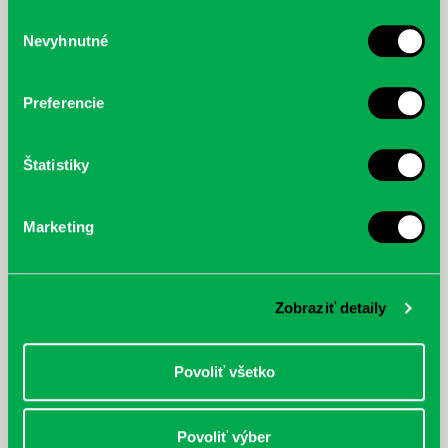
služby.
Výber
Nevyhnutné
súhlasu
McGrath, Andy: Tadej Pogačar:
Bárdy, Peter: Radičová
Prvá biografia najväčšieho
cyklistu modernej doby:
Preferencie
nezastaviteľný
Štatistiky
Marketing
Zobraziť detaily
Povoliť všetko
Povoliť výber