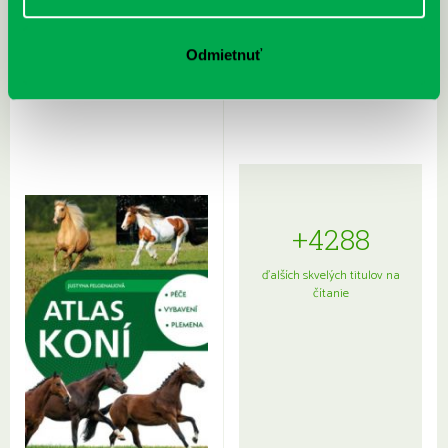
Rudź, Przemyslaw: Atlas hviezd:
Hardy, Paula: Japonsko na tanieri:
Odmietnuť
Sprievodca po hviezdnej oblohe
kompletný sprievodca
japonskou kuchyňou a etiketou
+4288
ďalších skvelých titulov na
čítanie