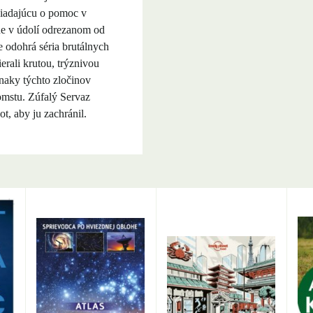
žiadajúcu o pomoc v
ne v údolí odrezanom od
e odohrá séria brutálnych
erali krutou, trýznivou
znaky týchto zločinov
omstu. Zúfalý Servaz
ot, aby ju zachránil.