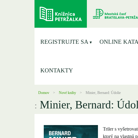
REGISTRUJTE SA
ONLINE KAT
KONTAKTY
Domov
Nové knihy
Minier, Bernard: Údolie
Minier, Bernard: Údol
:
Triler s vyšetro
ktorý na vlastnú 