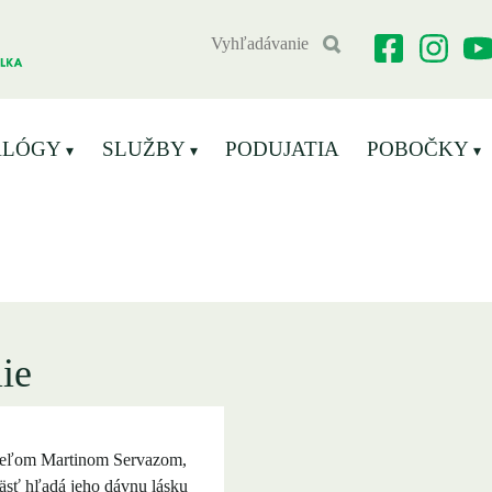
ALÓGY
SLUŽBY
PODUJATIA
POBOČKY
ie
vateľom Martinom Servazom,
päsť hľadá jeho dávnu lásku