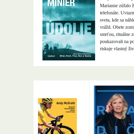
Marianne zúfalo 
telefonáte. Uviaz
sveta, kde sa náhl
vrážd. Obete zomi
smrťou, rituálne 
poukazovali na p
riskuje vlastný živ